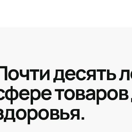
Почти десять л
сфере товаров
здоровья.