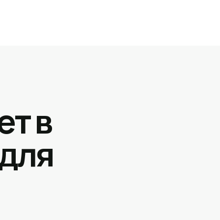
ет в
 для