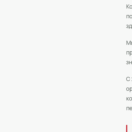
Ко
п
з
М
п
зн
С 
о
к
п