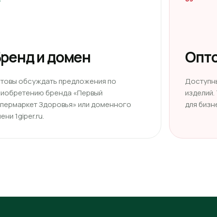
ренд и домен
Опто
отовы обсуждать предложения по
Доступн
риобретению бренда «Первый
изделий.
ипермаркет Здоровья» или доменного
для бизн
ени 1giper.ru.