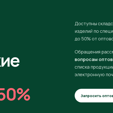
Доступны складс
изделий по спец
до 50% от оптов
кие
Обращения расс
вопросам оптов
списка продукции
электронную поч
50%
Запросить опто