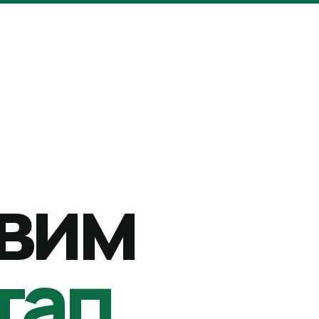
вим
тап.