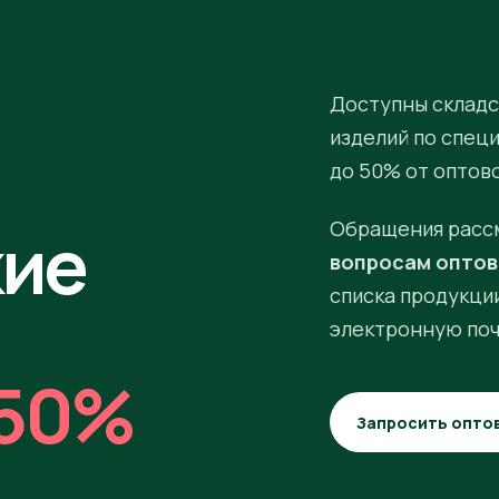
Доступны складс
изделий по спец
до 50% от оптов
кие
Обращения расс
вопросам оптов
списка продукции
электронную поч
50%
Запросить опто