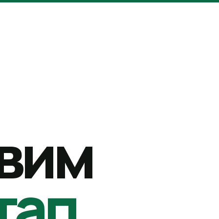
вим
тап.