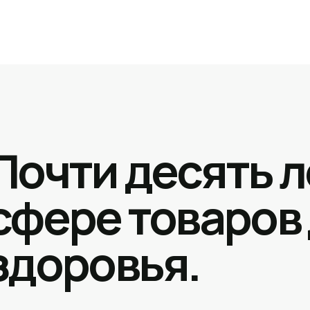
Почти десять л
сфере товаров
здоровья.