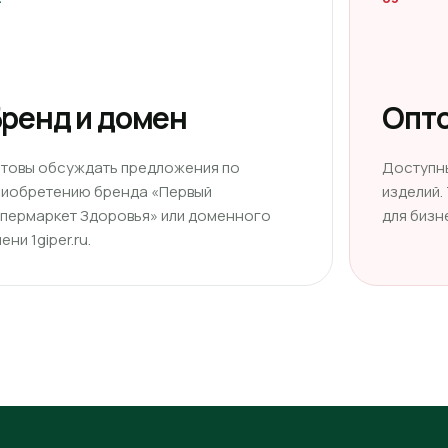
ренд и домен
Опто
отовы обсуждать предложения по
Доступн
риобретению бренда «Первый
изделий.
ипермаркет Здоровья» или доменного
для бизн
ени 1giper.ru.