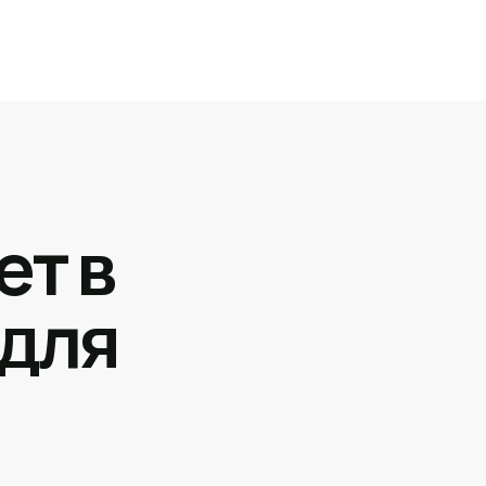
ет в
 для