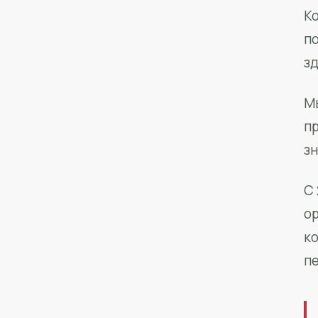
Ко
п
з
М
п
зн
С 
о
к
п