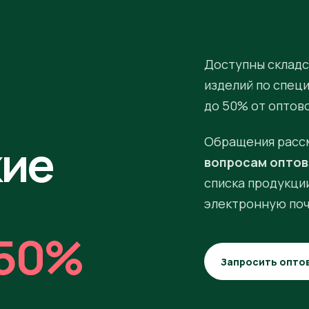
Доступны складс
изделий по спец
до 50% от оптов
кие
Обращения расс
вопросам оптов
списка продукции
электронную поч
50%
Запросить опто