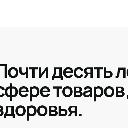
Почти десять л
сфере товаров
здоровья.