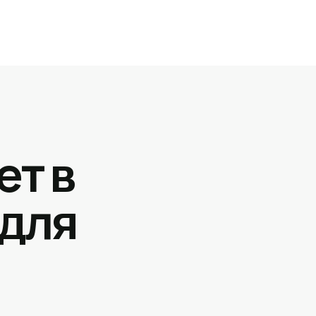
ет в
 для