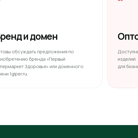
ренд и домен
Опто
отовы обсуждать предложения по
Доступн
риобретению бренда «Первый
изделий.
ипермаркет Здоровья» или доменного
для бизн
ени 1giper.ru.