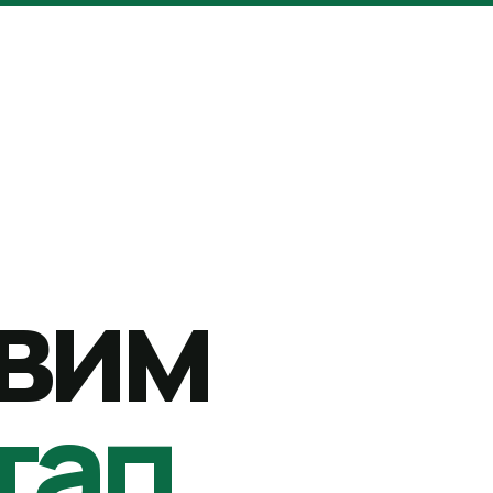
вим
тап.