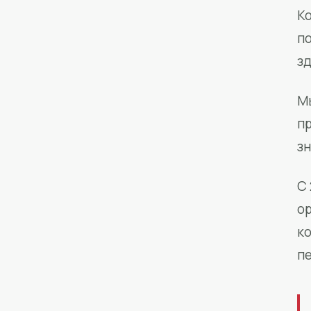
Ко
п
з
М
п
зн
С 
о
к
п