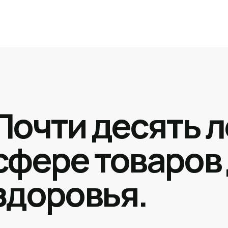
Почти десять л
сфере товаров
здоровья.