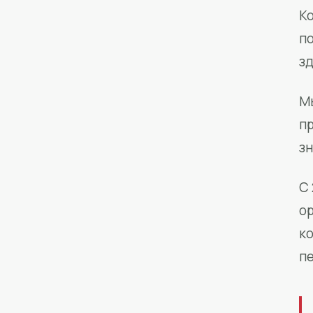
Ко
п
з
М
п
зн
С 
о
к
п