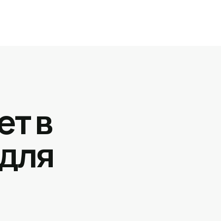
ет в
 для