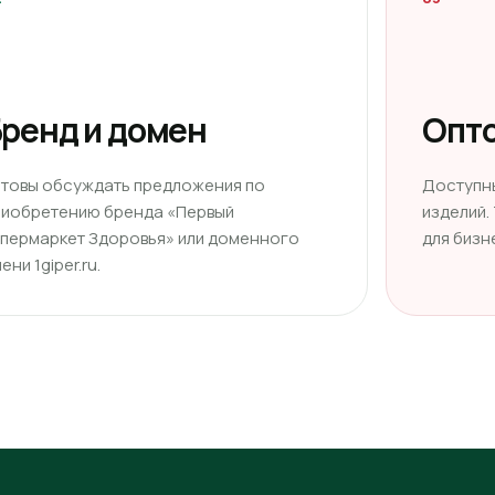
ренд и домен
Опто
отовы обсуждать предложения по
Доступн
риобретению бренда «Первый
изделий.
ипермаркет Здоровья» или доменного
для бизн
ени 1giper.ru.