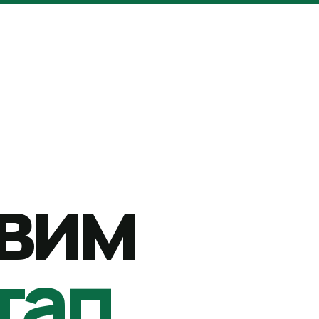
вим
тап.