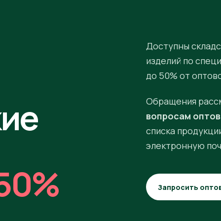
Доступны складс
изделий по спец
до 50% от оптов
кие
Обращения расс
вопросам оптов
списка продукции
электронную поч
50%
Запросить опто