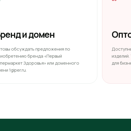
ренд и домен
Опто
отовы обсуждать предложения по
Доступн
риобретению бренда «Первый
изделий.
ипермаркет Здоровья» или доменного
для бизн
ени 1giper.ru.