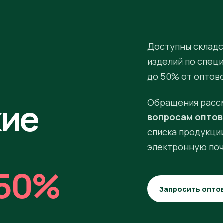
Доступны складс
изделий по спец
до 50% от оптов
кие
Обращения расс
вопросам оптов
списка продукции
электронную поч
50%
Запросить опто