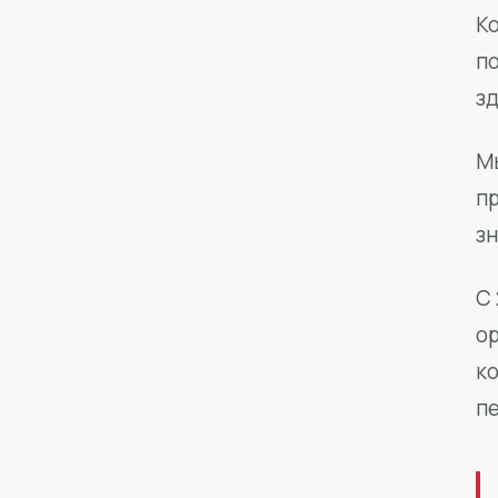
Ко
п
з
М
п
зн
С 
о
к
п