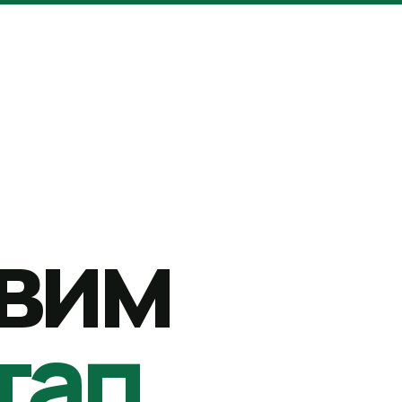
вим
тап.