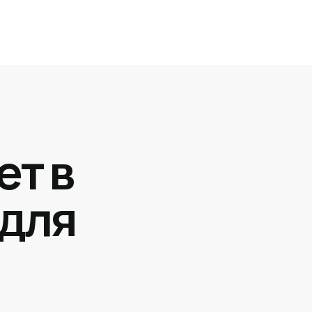
ет в
 для