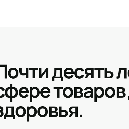
Почти десять л
сфере товаров
здоровья.