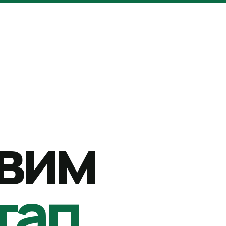
вим
тап.