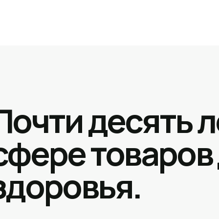
Почти десять л
сфере товаров
здоровья.