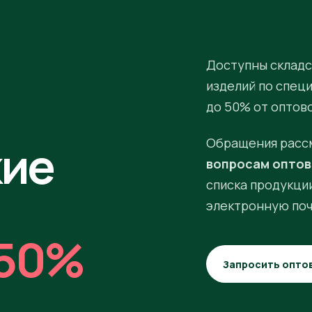
Доступны складс
изделий по спец
до 50% от оптов
кие
Обращения расс
вопросам оптов
списка продукции
электронную поч
50%
Запросить опто