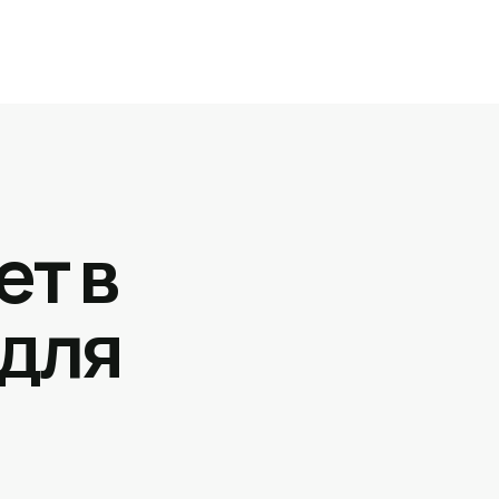
ет в
 для