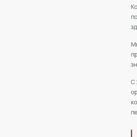
Ко
п
з
М
п
зн
С 
о
к
п