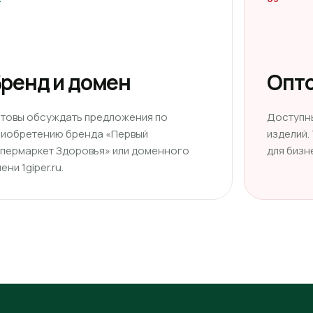
ренд и домен
Опто
отовы обсуждать предложения по
Доступн
риобретению бренда «Первый
изделий.
ипермаркет Здоровья» или доменного
для бизн
ени 1giper.ru.