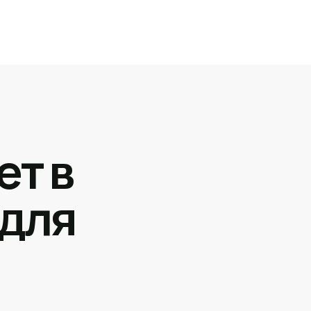
ет в
 для