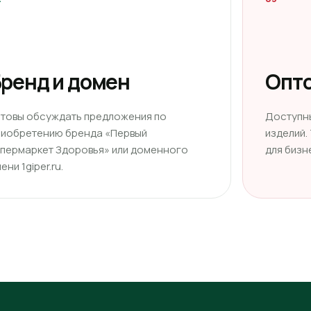
ренд и домен
Опто
отовы обсуждать предложения по
Доступн
риобретению бренда «Первый
изделий.
ипермаркет Здоровья» или доменного
для бизн
ени 1giper.ru.