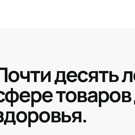
Почти десять л
сфере товаров
здоровья.