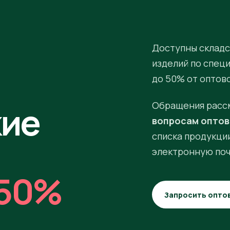
Доступны складс
изделий по спец
до 50% от оптов
кие
Обращения расс
вопросам оптов
списка продукции
электронную поч
50%
Запросить опто