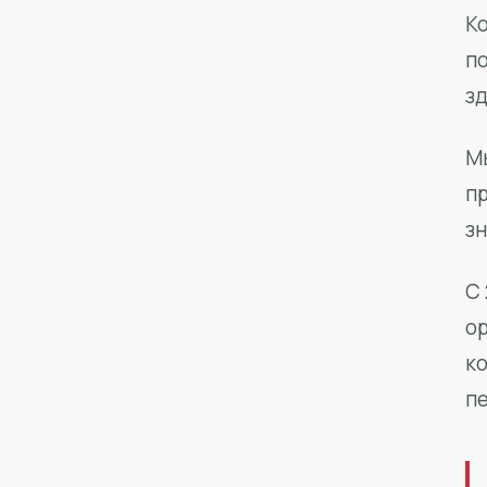
Ко
п
з
М
п
зн
С 
о
к
п