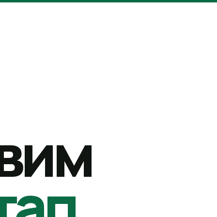
вим
тап.