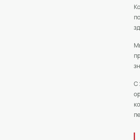
Ко
п
з
М
п
зн
С 
о
к
п