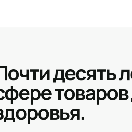
Почти десять л
сфере товаров
здоровья.