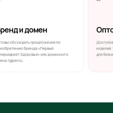
ренд и домен
Опто
отовы обсуждать предложения по
Доступн
риобретению бренда «Первый
изделий.
ипермаркет Здоровья» или доменного
для бизн
ени 1giper.ru.