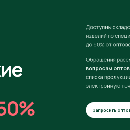
Доступны складс
изделий по спец
до 50% от оптов
кие
Обращения расс
вопросам оптов
списка продукции
электронную поч
50%
Запросить опто