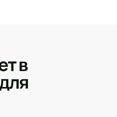
ет в
 для