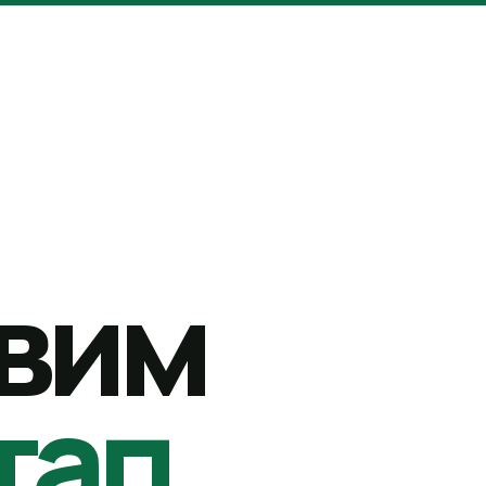
вим
тап.