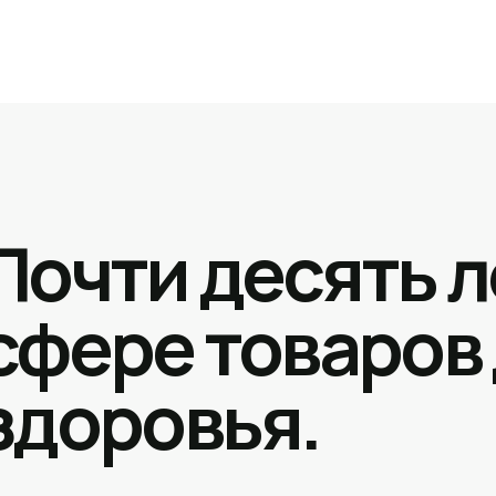
Почти десять л
сфере товаров
здоровья.