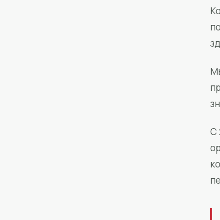
Ко
п
з
М
п
зн
С 
о
к
п