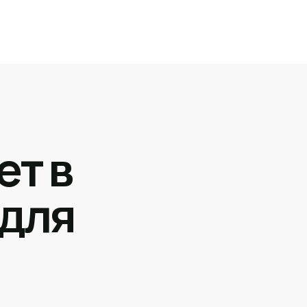
ет в
 для