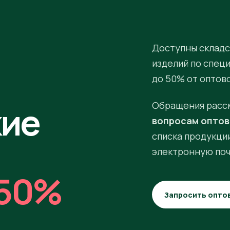
Доступны складс
изделий по спец
до 50% от оптов
кие
Обращения расс
вопросам оптов
списка продукции
электронную поч
50%
Запросить опто