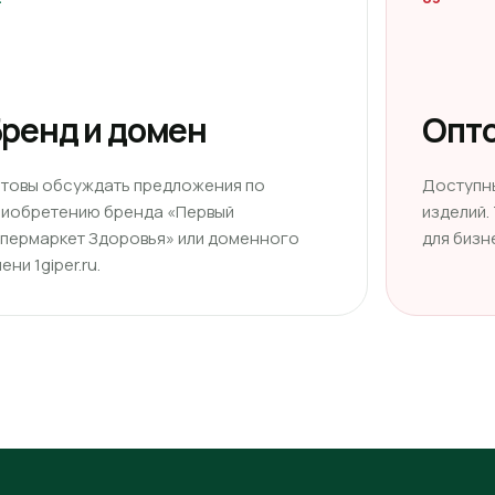
ренд и домен
Опто
отовы обсуждать предложения по
Доступн
риобретению бренда «Первый
изделий.
ипермаркет Здоровья» или доменного
для бизн
ени 1giper.ru.