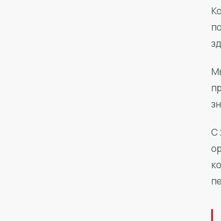
Ко
п
з
М
п
зн
С 
о
к
п