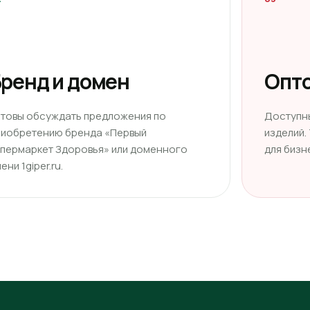
ренд и домен
Опто
отовы обсуждать предложения по
Доступн
риобретению бренда «Первый
изделий.
ипермаркет Здоровья» или доменного
для бизн
ени 1giper.ru.