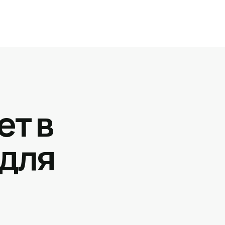
ет в
 для