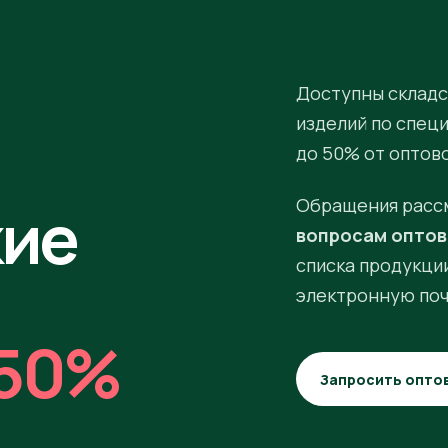
Доступны складс
изделий по спец
до 50% от оптов
кие
Обращения расс
вопросам оптов
списка продукции
электронную поч
50%
Запросить опто