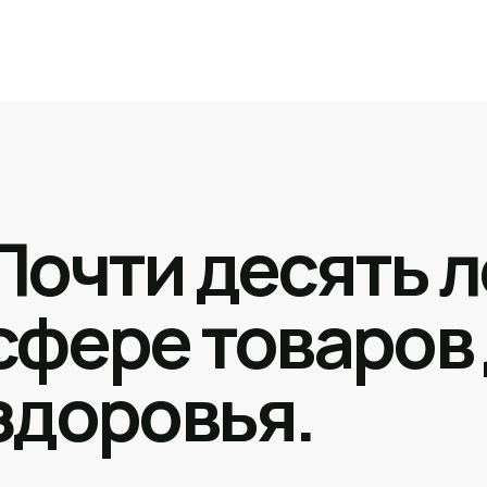
Почти десять л
сфере товаров
здоровья.