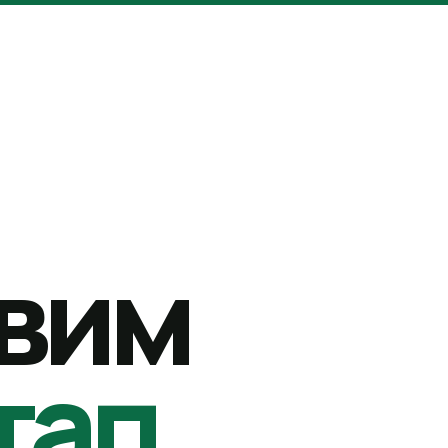
вим
тап.