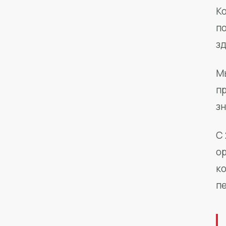
Ко
п
з
М
п
зн
С 
о
к
п