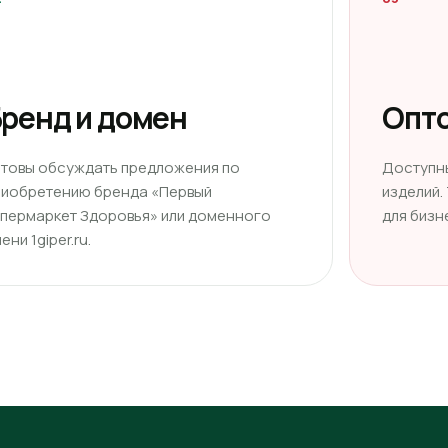
ренд и домен
Опто
отовы обсуждать предложения по
Доступн
риобретению бренда «Первый
изделий.
ипермаркет Здоровья» или доменного
для бизн
ени 1giper.ru.