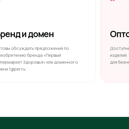
ренд и домен
Опто
отовы обсуждать предложения по
Доступн
риобретению бренда «Первый
изделий.
ипермаркет Здоровья» или доменного
для бизн
ени 1giper.ru.