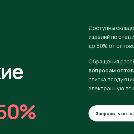
Доступны складс
изделий по спец
до 50% от оптов
кие
Обращения расс
вопросам оптов
списка продукции
электронную поч
50%
Запросить опто