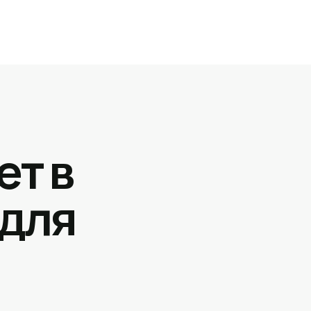
ет в
 для