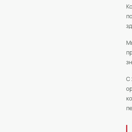
Ко
п
з
М
п
зн
С 
о
к
п