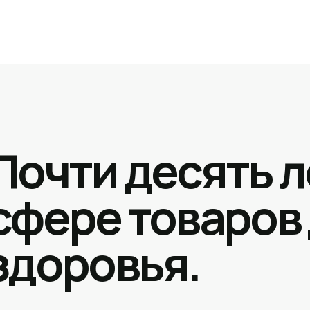
Почти десять л
сфере товаров
здоровья.