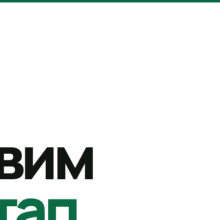
вим
тап.