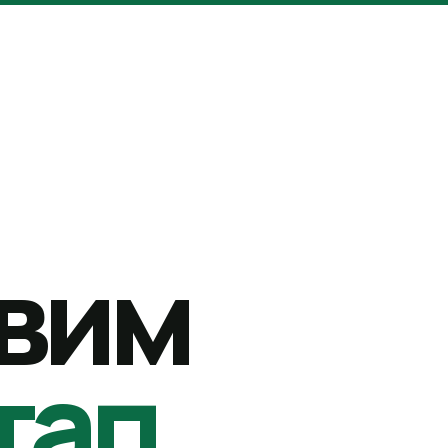
вим
тап.