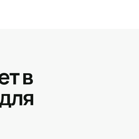
ет в
 для