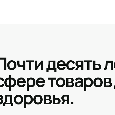
Почти десять л
сфере товаров
здоровья.