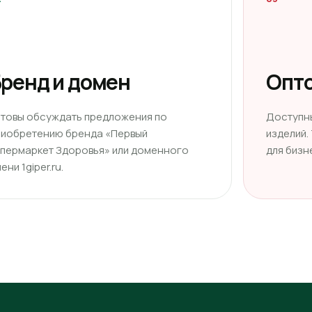
ренд и домен
Опто
отовы обсуждать предложения по
Доступн
риобретению бренда «Первый
изделий.
ипермаркет Здоровья» или доменного
для бизн
ени 1giper.ru.