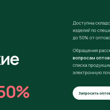
Доступны складс
изделий по спец
до 50% от оптов
кие
Обращения расс
вопросам оптов
списка продукции
электронную поч
50%
Запросить опто