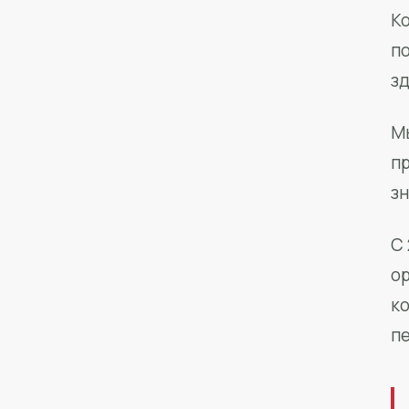
Ко
п
з
М
п
зн
С 
о
к
п