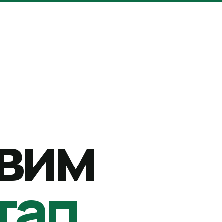
вим
тап.