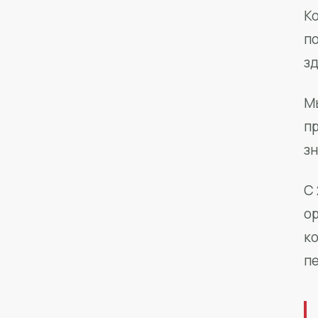
Ко
п
з
М
п
зн
С 
о
к
п