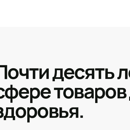
Почти десять л
сфере товаров
здоровья.