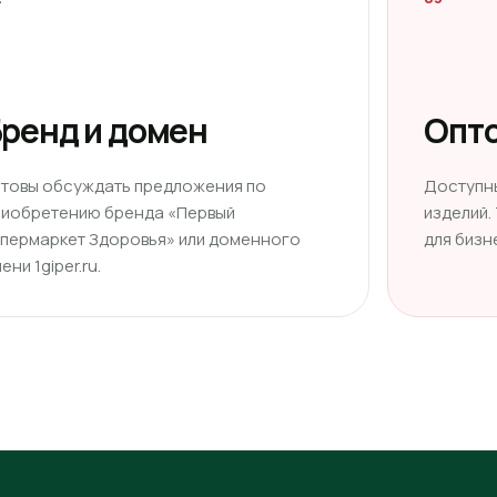
ренд и домен
Опто
отовы обсуждать предложения по
Доступн
риобретению бренда «Первый
изделий.
ипермаркет Здоровья» или доменного
для бизн
ени 1giper.ru.