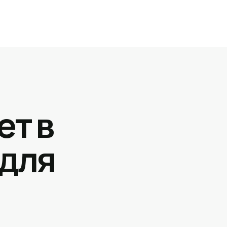
ет в
 для