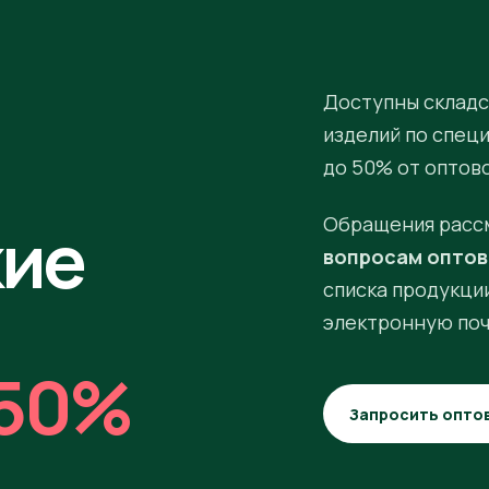
Доступны складс
изделий по спец
до 50% от оптов
кие
Обращения расс
вопросам оптов
списка продукции
электронную поч
50%
Запросить опто