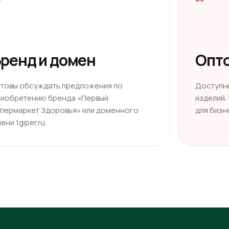
ренд и домен
Опто
отовы обсуждать предложения по
Доступн
риобретению бренда «Первый
изделий.
ипермаркет Здоровья» или доменного
для бизн
ени 1giper.ru.