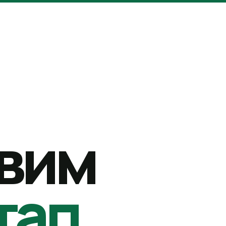
вим
тап.