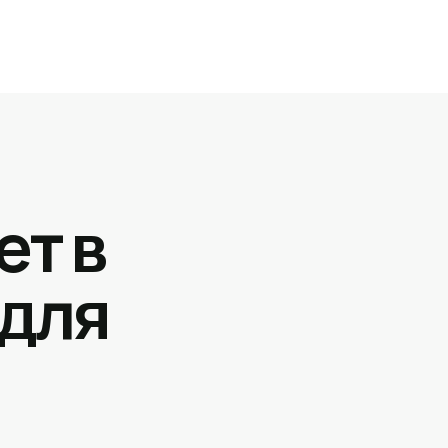
ет в
 для