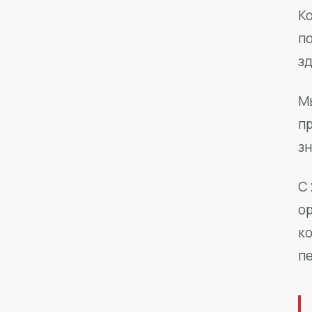
Ко
п
з
М
п
зн
С 
о
к
п