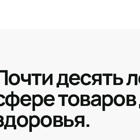
Почти десять л
сфере товаров
здоровья.