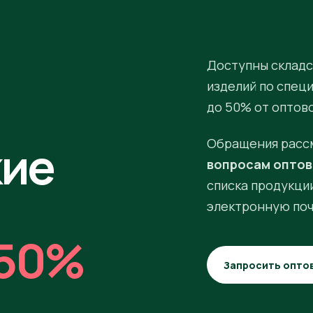
Доступны складс
изделий по спец
до 50% от оптов
кие
Обращения расс
вопросам оптов
списка продукции
электронную поч
50%
Запросить опто