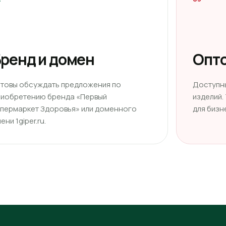
ренд и домен
Опто
отовы обсуждать предложения по
Доступн
риобретению бренда «Первый
изделий.
ипермаркет Здоровья» или доменного
для бизн
ени 1giper.ru.