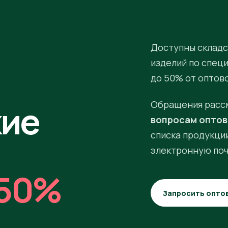
Доступны складс
изделий по спец
до 50% от оптов
кие
Обращения расс
вопросам оптов
списка продукции
электронную поч
50%
Запросить опто