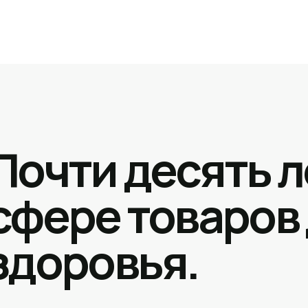
Почти десять л
сфере товаров
здоровья.