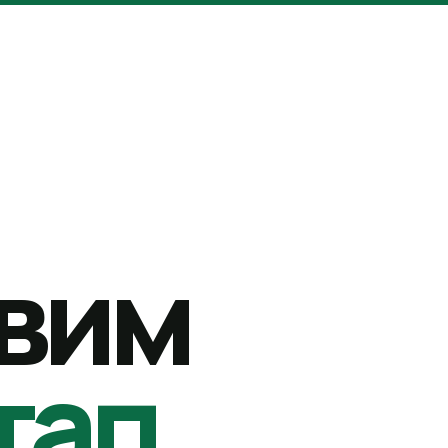
вим
тап.