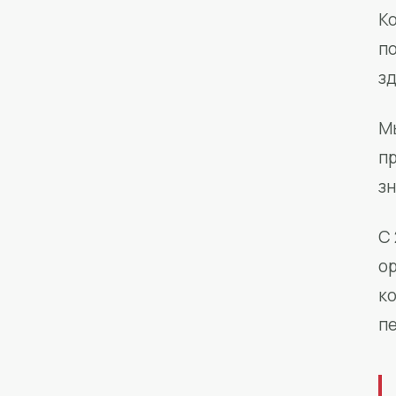
Ко
п
з
М
п
зн
С 
о
к
п