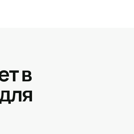
ет в
 для