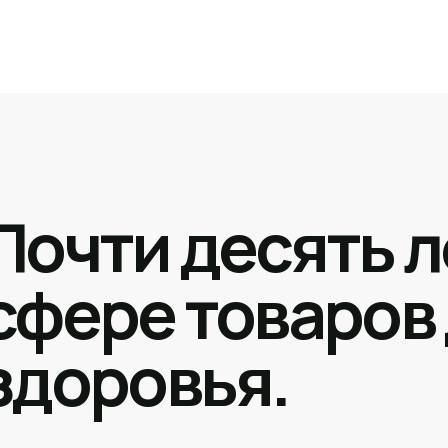
Почти десять л
сфере товаров
здоровья.