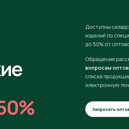
Доступны складс
изделий по спец
до 50% от оптов
кие
Обращения расс
вопросам оптов
списка продукции
электронную поч
50%
Запросить опто