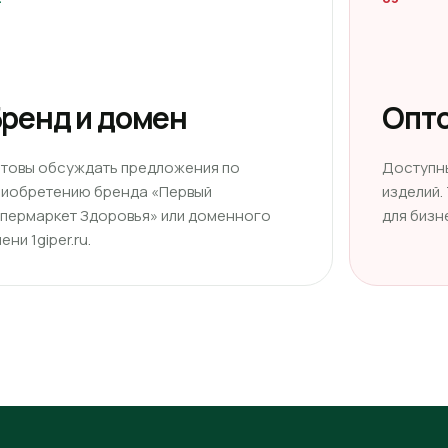
ренд и домен
Опто
отовы обсуждать предложения по
Доступн
риобретению бренда «Первый
изделий.
ипермаркет Здоровья» или доменного
для бизн
ени 1giper.ru.