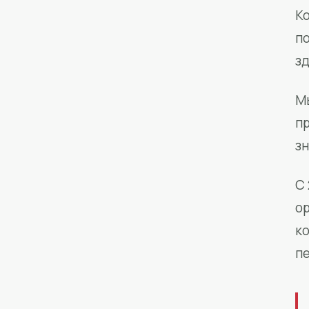
Ко
п
з
М
п
зн
С 
о
к
п