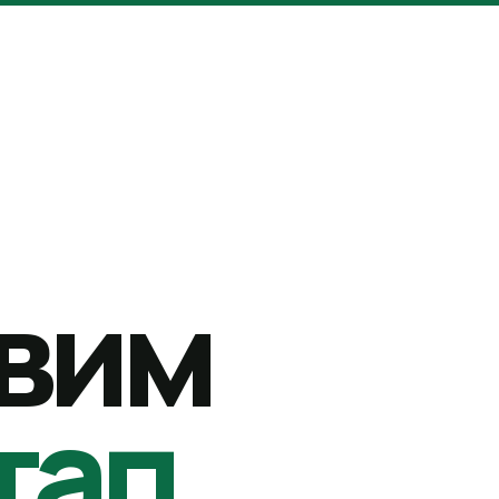
вим
тап.