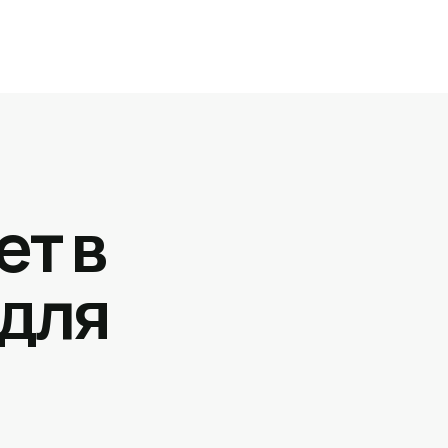
ет в
 для