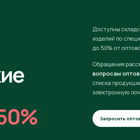
Доступны складс
изделий по спец
до 50% от оптов
кие
Обращения расс
вопросам оптов
списка продукции
электронную поч
50%
Запросить опто