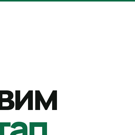
вим
тап.