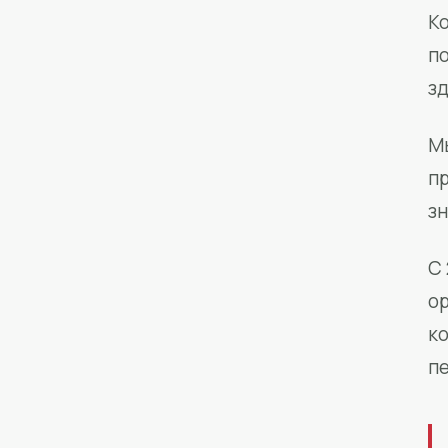
Ко
п
з
М
п
зн
С 
о
к
п