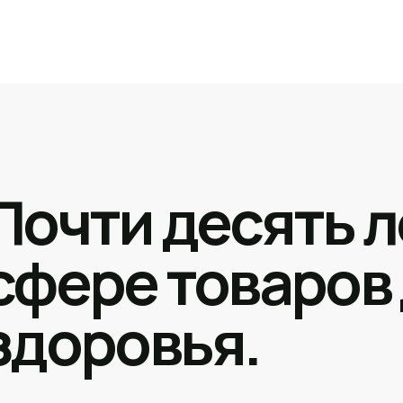
Почти десять л
сфере товаров
здоровья.