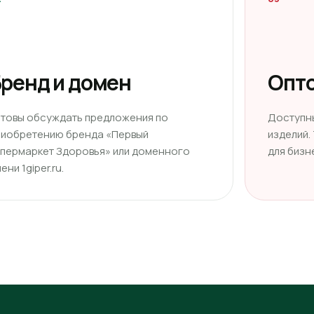
ренд и домен
Опто
отовы обсуждать предложения по
Доступн
риобретению бренда «Первый
изделий.
ипермаркет Здоровья» или доменного
для бизн
ени 1giper.ru.