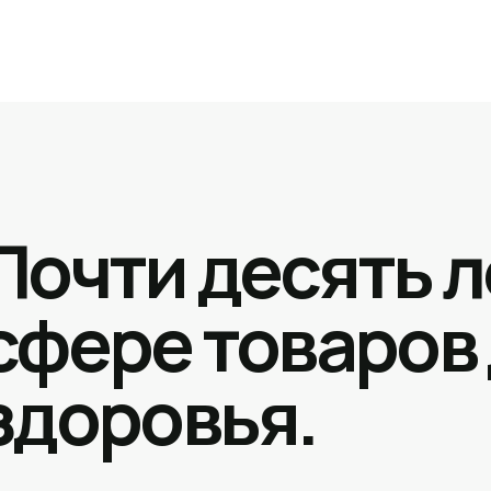
Почти десять л
сфере товаров
здоровья.