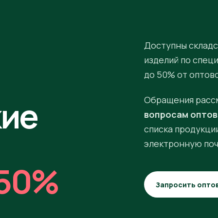
Доступны складс
изделий по спец
до 50% от оптов
кие
Обращения расс
вопросам оптов
списка продукции
электронную поч
50%
Запросить опто