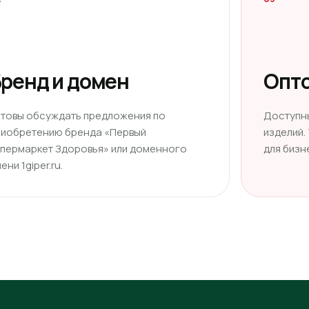
ренд и домен
Опто
отовы обсуждать предложения по
Доступн
риобретению бренда «Первый
изделий.
ипермаркет Здоровья» или доменного
для бизн
ени 1giper.ru.