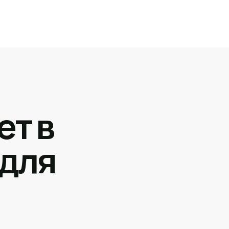
ет в
 для