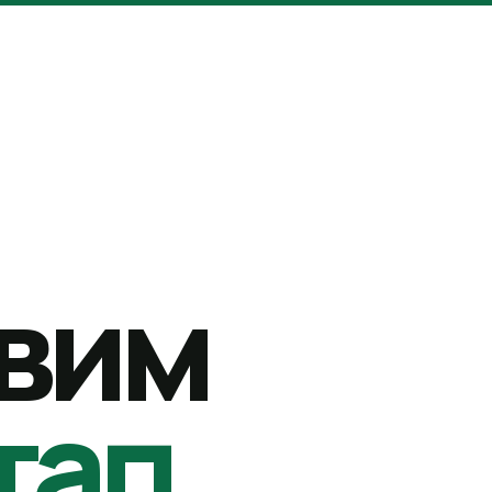
вим
тап.