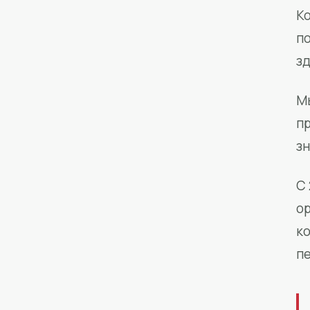
Ко
п
з
М
п
зн
С 
о
к
п