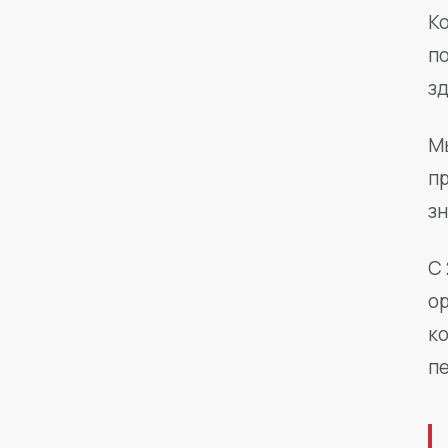
Ко
п
з
М
п
зн
С 
о
к
п