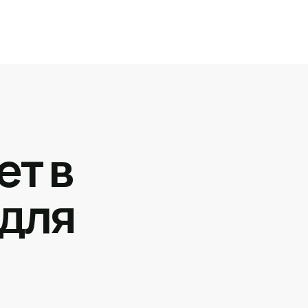
ет в
 для