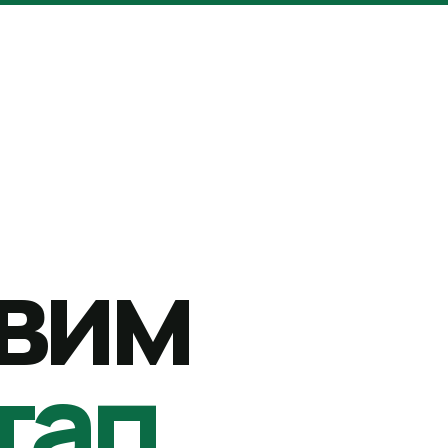
вим
тап.