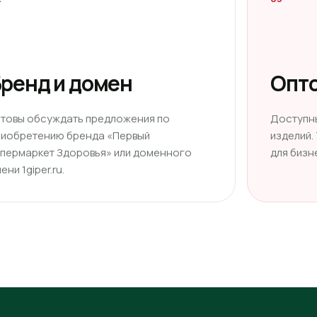
ренд и домен
Опто
отовы обсуждать предложения по
Доступн
риобретению бренда «Первый
изделий.
ипермаркет Здоровья» или доменного
для бизн
ени 1giper.ru.