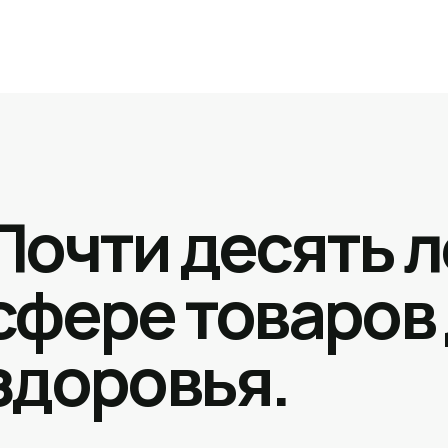
Почти десять л
сфере товаров
здоровья.