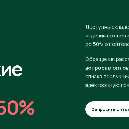
Доступны складс
изделий по спец
до 50% от оптов
кие
Обращения расс
вопросам оптов
списка продукции
электронную поч
50%
Запросить опто