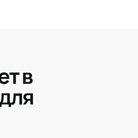
ет в
 для