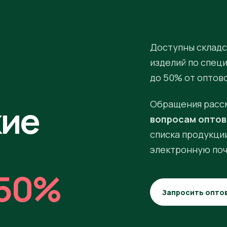
Доступны складс
изделий по спец
до 50% от оптов
кие
Обращения расс
вопросам оптов
списка продукции
электронную поч
50%
Запросить опто