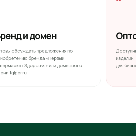
ренд и домен
Опто
отовы обсуждать предложения по
Доступн
риобретению бренда «Первый
изделий.
ипермаркет Здоровья» или доменного
для бизн
ени 1giper.ru.