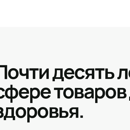
Почти десять л
сфере товаров
здоровья.