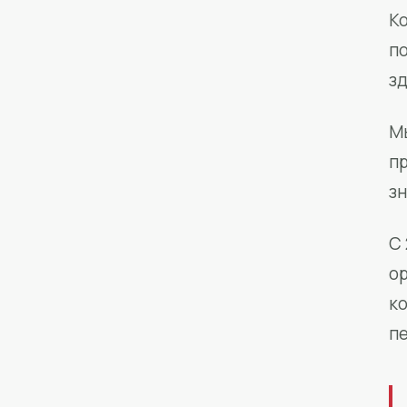
Ко
п
з
М
п
зн
С 
о
к
п