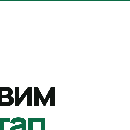
вим
тап.