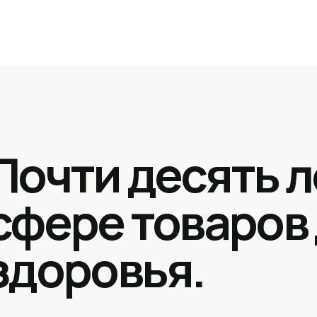
Почти десять л
сфере товаров
здоровья.