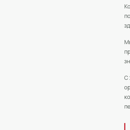
Ко
п
з
М
п
зн
С 
о
к
п