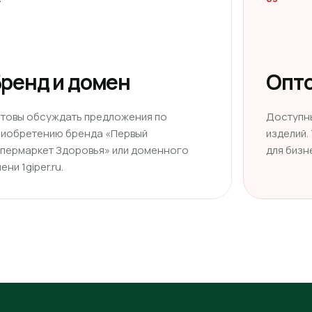
ренд и домен
Опто
отовы обсуждать предложения по
Доступн
риобретению бренда «Первый
изделий.
ипермаркет Здоровья» или доменного
для бизн
ени 1giper.ru.