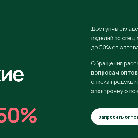
Доступны складс
изделий по спец
до 50% от оптов
кие
Обращения расс
вопросам оптов
списка продукции
электронную поч
50%
Запросить опто