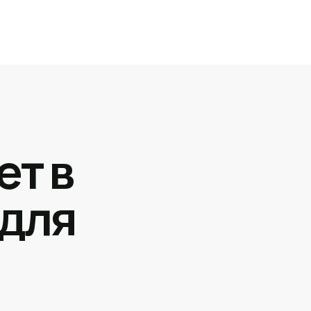
ет в
 для