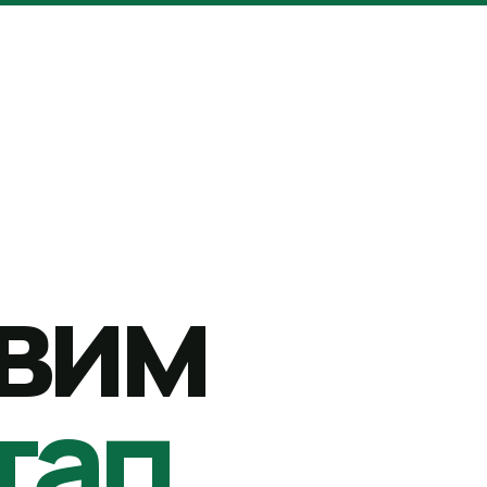
вим
тап.