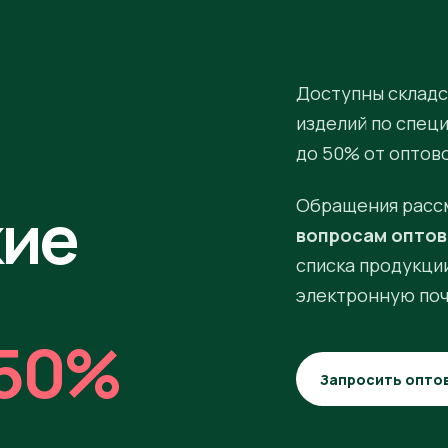
Доступны складс
изделий по спец
до 50% от оптов
кие
Обращения расс
вопросам оптов
списка продукции
электронную поч
50%
Запросить опто