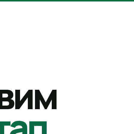
вим
тап.