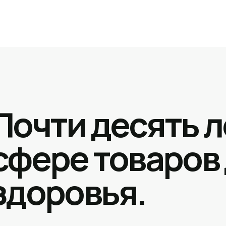
Почти десять л
сфере товаров
здоровья.