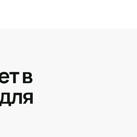
ет в
 для