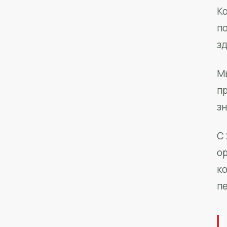
Ко
п
з
М
п
зн
С 
о
к
п