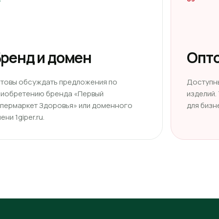
ренд и домен
Опто
отовы обсуждать предложения по
Доступн
риобретению бренда «Первый
изделий.
ипермаркет Здоровья» или доменного
для бизн
ени 1giper.ru.