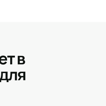
ет в
 для