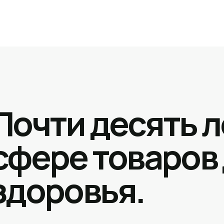
Почти десять л
сфере товаров
здоровья.