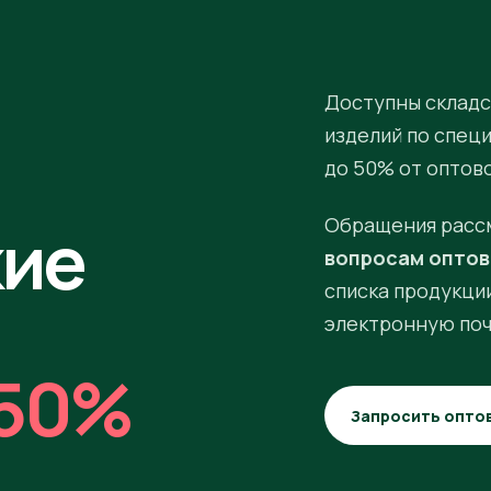
Доступны складс
изделий по спец
до 50% от оптов
кие
Обращения расс
вопросам оптов
списка продукции
электронную поч
50%
Запросить опто