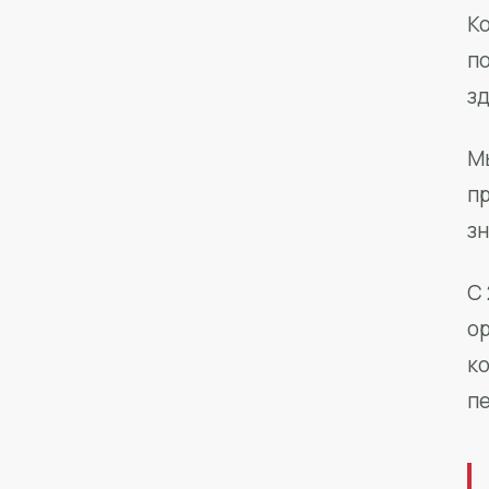
Ко
п
з
М
п
зн
С 
о
к
п