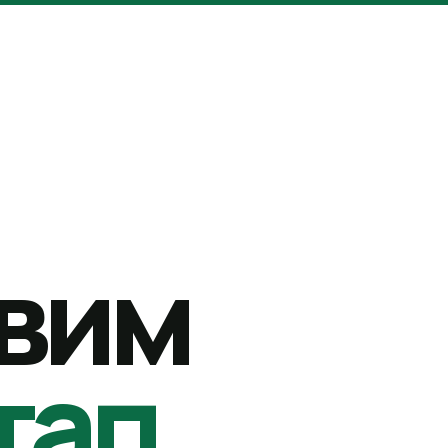
вим
тап.