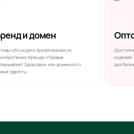
ренд и домен
Опто
отовы обсуждать предложения по
Доступн
риобретению бренда «Первый
изделий.
ипермаркет Здоровья» или доменного
для бизн
ени 1giper.ru.