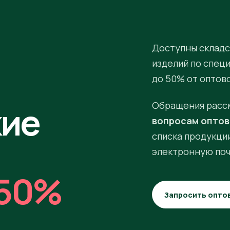
Доступны складс
изделий по спец
до 50% от оптов
кие
Обращения расс
вопросам оптов
списка продукции
электронную поч
50%
Запросить опто