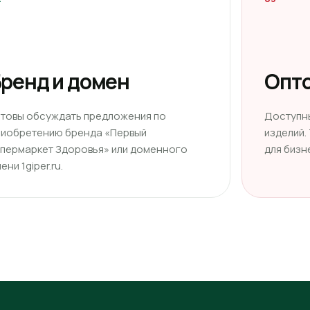
ренд и домен
Опто
отовы обсуждать предложения по
Доступн
риобретению бренда «Первый
изделий.
ипермаркет Здоровья» или доменного
для бизн
ени 1giper.ru.