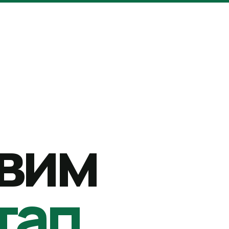
вим
тап.