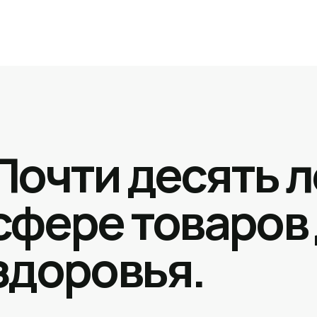
Почти десять л
сфере товаров
здоровья.