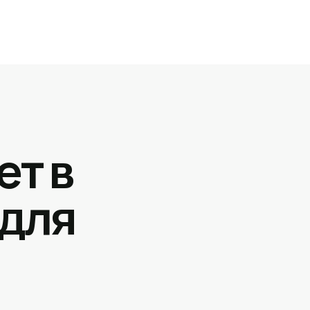
ет в
 для