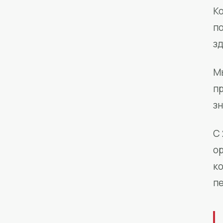
Ко
п
з
М
п
зн
С 
о
к
п