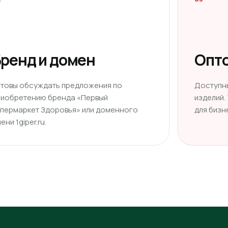
ренд и домен
Опто
отовы обсуждать предложения по
Доступн
риобретению бренда «Первый
изделий.
ипермаркет Здоровья» или доменного
для бизн
ени 1giper.ru.