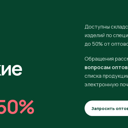
Доступны складс
изделий по спец
до 50% от оптов
кие
Обращения расс
вопросам оптов
списка продукции
электронную поч
50%
Запросить опто