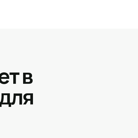
ет в
 для