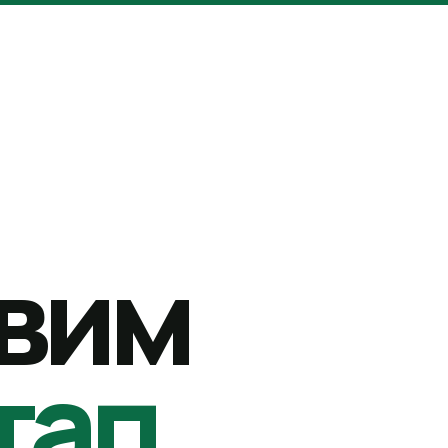
вим
тап.