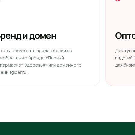
ренд и домен
Опто
отовы обсуждать предложения по
Доступн
риобретению бренда «Первый
изделий.
ипермаркет Здоровья» или доменного
для бизн
ени 1giper.ru.