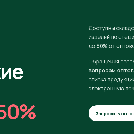
Доступны складс
изделий по спец
до 50% от оптов
кие
Обращения расс
вопросам оптов
списка продукции
электронную поч
50%
Запросить опто