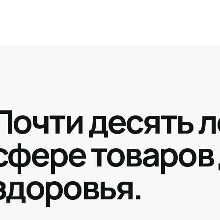
Почти десять л
сфере товаров
здоровья.