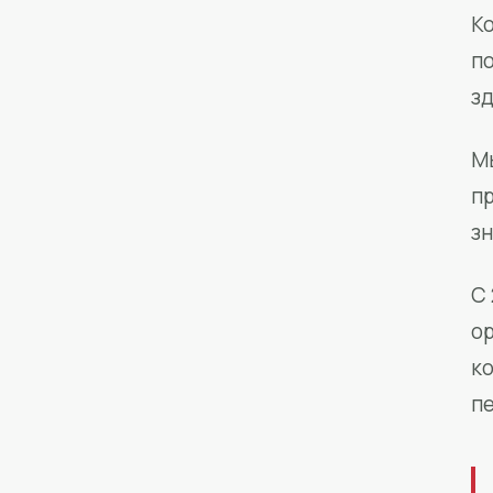
Ко
п
з
М
п
зн
С 
о
к
п