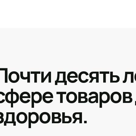
Почти десять л
сфере товаров
здоровья.