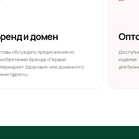
ренд и домен
Опто
отовы обсуждать предложения по
Доступн
риобретению бренда «Первый
изделий.
ипермаркет Здоровья» или доменного
для бизн
ени 1giper.ru.