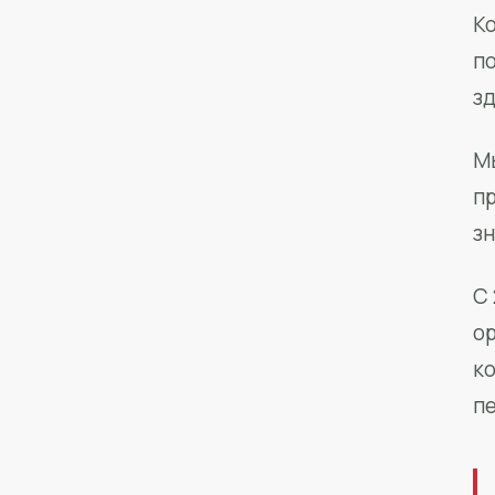
Ко
п
з
М
п
зн
С 
о
к
п