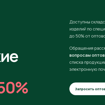
Доступны складс
изделий по спец
до 50% от оптов
кие
Обращения расс
вопросам оптов
списка продукции
электронную поч
50%
Запросить опто