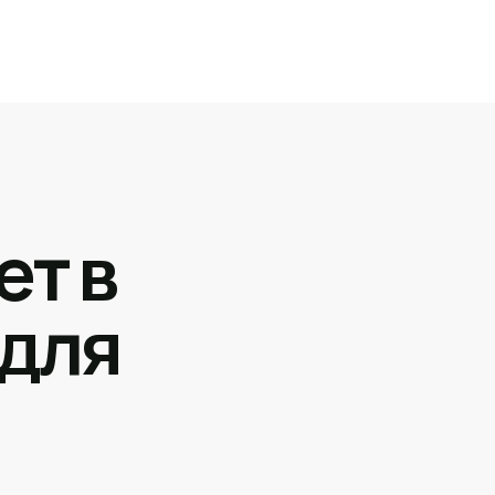
ет в
 для