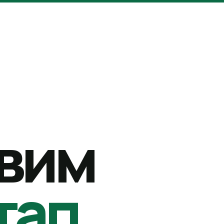
вим
тап.