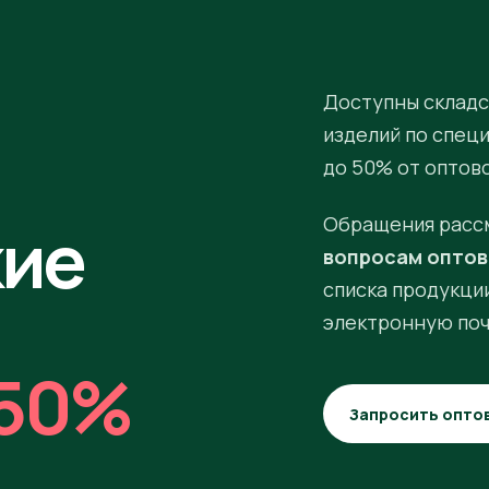
Доступны складс
изделий по спец
до 50% от оптов
кие
Обращения расс
вопросам оптов
списка продукции
электронную поч
50%
Запросить опто