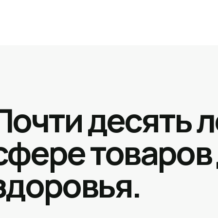
Почти десять л
сфере товаров
здоровья.