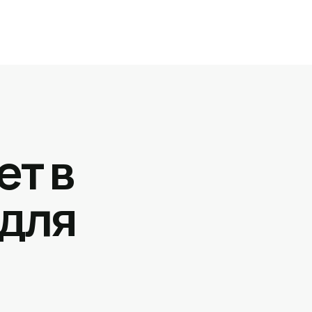
ет в
 для