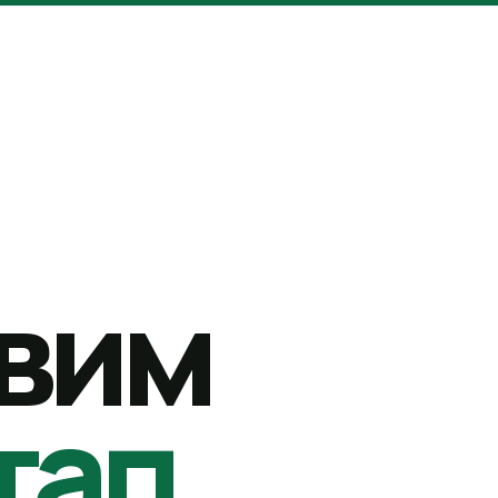
вим
тап.