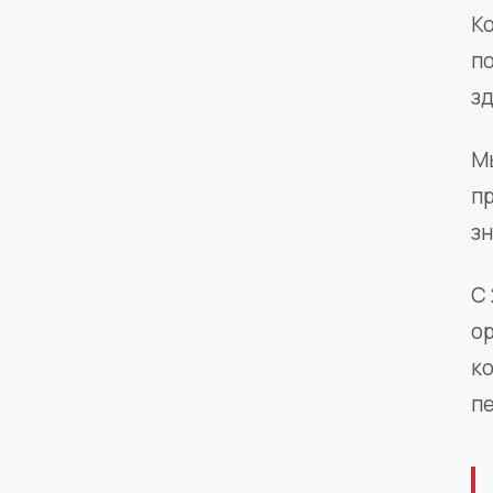
Ко
п
з
М
п
зн
С 
о
к
п