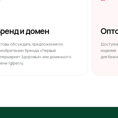
ренд и домен
Опто
отовы обсуждать предложения по
Доступн
риобретению бренда «Первый
изделий.
ипермаркет Здоровья» или доменного
для бизн
ени 1giper.ru.