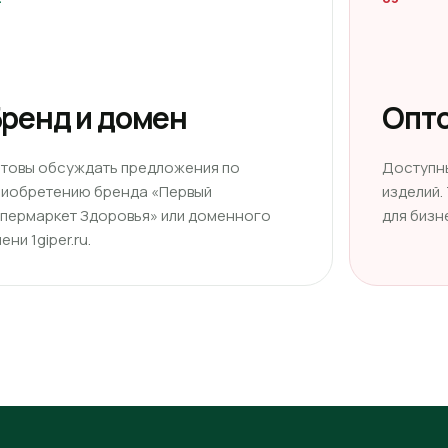
ренд и домен
Опто
отовы обсуждать предложения по
Доступн
риобретению бренда «Первый
изделий.
ипермаркет Здоровья» или доменного
для бизн
ени 1giper.ru.