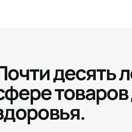
Почти десять л
сфере товаров
здоровья.