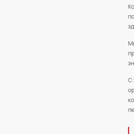
Ко
п
з
М
п
зн
С 
о
к
п