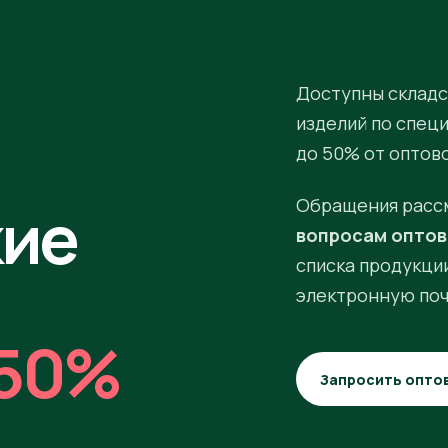
Доступны складс
изделий по спец
до 50% от оптов
кие
Обращения расс
вопросам оптов
списка продукции
электронную поч
50%
Запросить опто