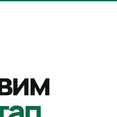
вим
тап.