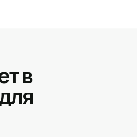
ет в
 для