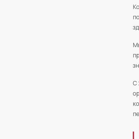
Ко
п
з
М
п
зн
С 
о
к
п