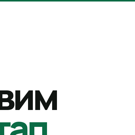
вим
тап.