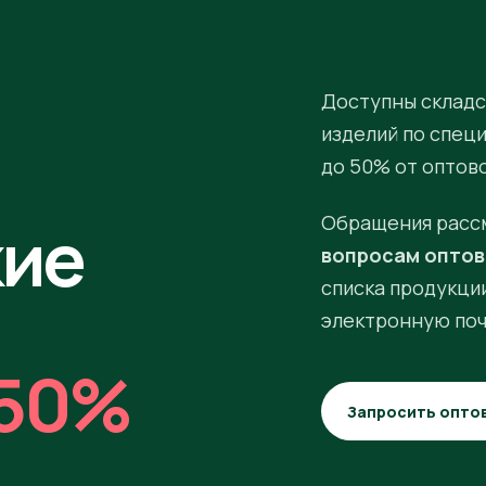
Доступны складс
изделий по спец
до 50% от оптов
кие
Обращения расс
вопросам оптов
списка продукции
электронную поч
50%
Запросить опто