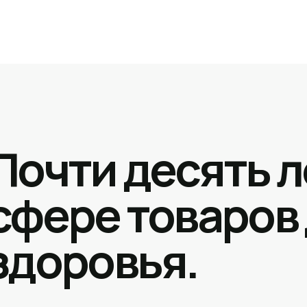
Почти десять л
сфере товаров
здоровья.