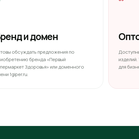
ренд и домен
Опто
отовы обсуждать предложения по
Доступн
риобретению бренда «Первый
изделий.
ипермаркет Здоровья» или доменного
для бизн
ени 1giper.ru.