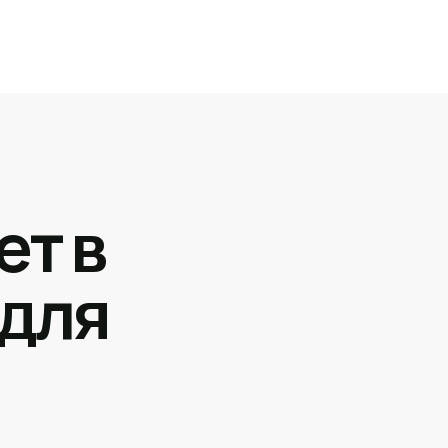
ет в
 для