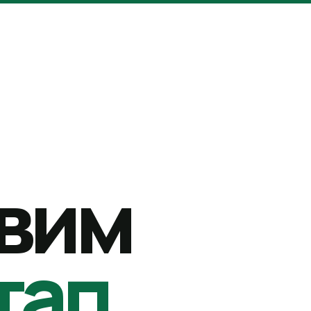
вим
тап.