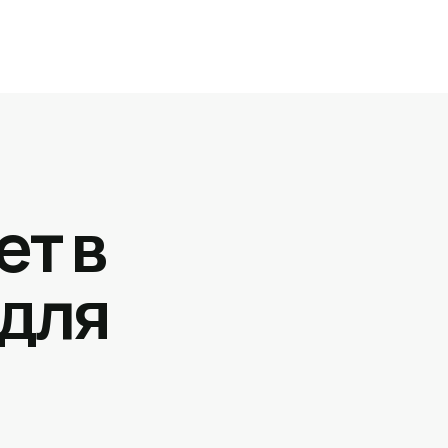
ет в
 для