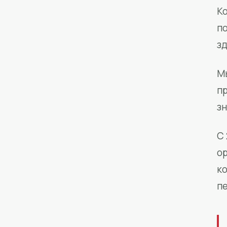
Ко
п
з
М
п
зн
С 
о
к
п