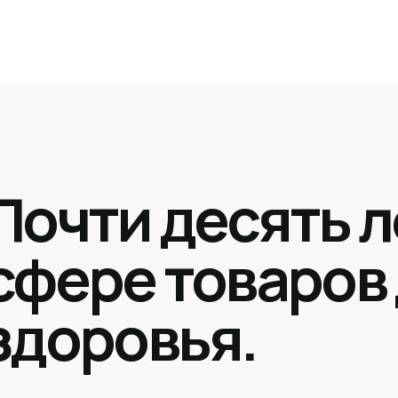
Почти десять л
сфере товаров
здоровья.