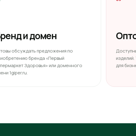
ренд и домен
Опто
отовы обсуждать предложения по
Доступн
риобретению бренда «Первый
изделий.
ипермаркет Здоровья» или доменного
для бизн
ени 1giper.ru.