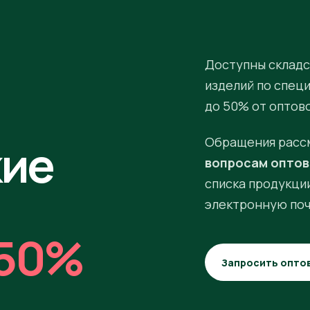
Доступны складс
изделий по спец
до 50% от оптов
кие
Обращения расс
вопросам оптов
списка продукции
электронную поч
50%
Запросить опто