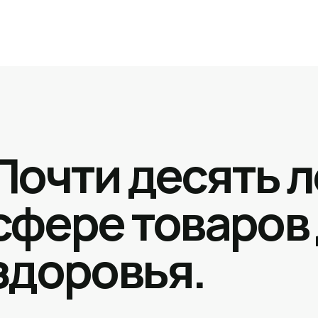
Почти десять л
сфере товаров
здоровья.