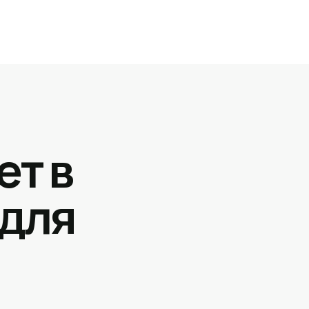
ет в
 для