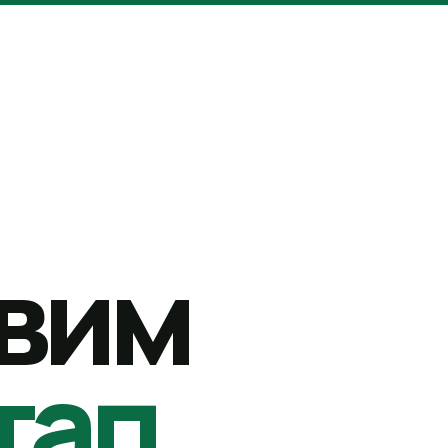
вим
тап.