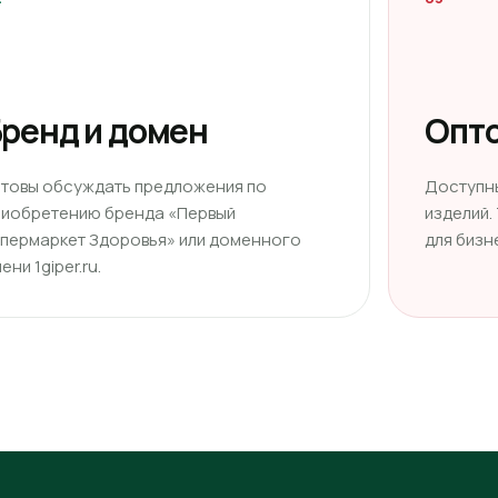
ренд и домен
Опто
отовы обсуждать предложения по
Доступн
риобретению бренда «Первый
изделий.
ипермаркет Здоровья» или доменного
для бизн
ени 1giper.ru.