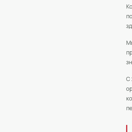
Ко
п
з
М
п
зн
С 
о
к
п