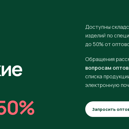
Доступны складс
изделий по спец
до 50% от оптов
кие
Обращения расс
вопросам оптов
списка продукции
электронную поч
50%
Запросить опто