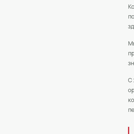
Ко
п
з
М
п
зн
С 
о
к
п