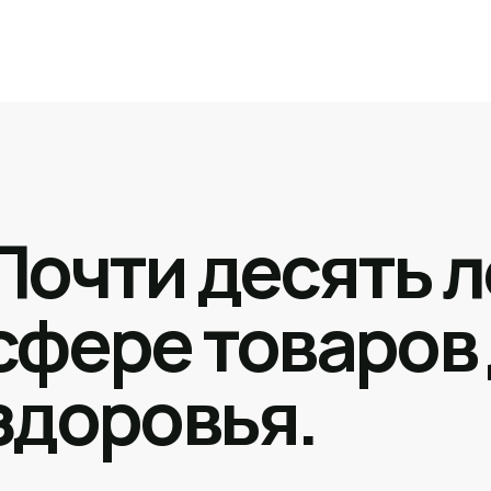
Почти десять л
сфере товаров
здоровья.