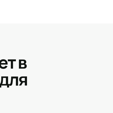
ет в
 для