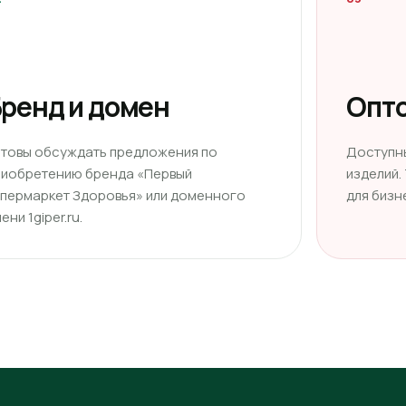
ренд и домен
Опто
отовы обсуждать предложения по
Доступн
риобретению бренда «Первый
изделий.
ипермаркет Здоровья» или доменного
для бизн
ени 1giper.ru.