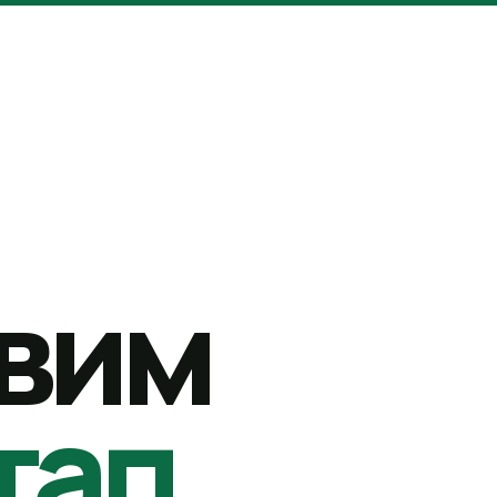
вим
тап.