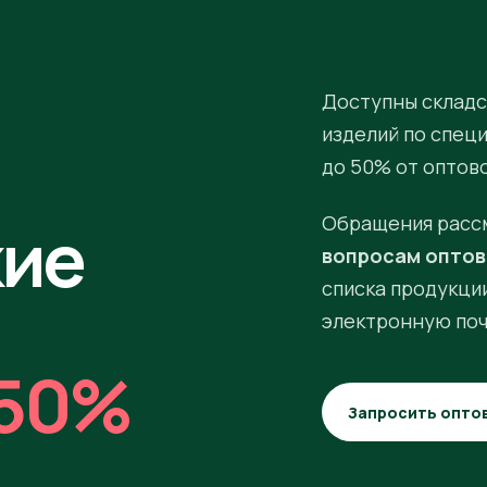
Доступны складс
изделий по спец
до 50% от оптов
кие
Обращения расс
вопросам оптов
списка продукции
электронную поч
50%
Запросить опто