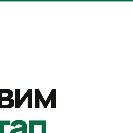
вим
тап.