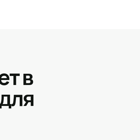
ет в
 для