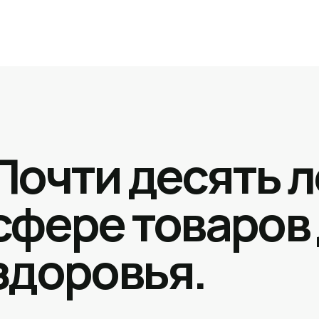
Почти десять л
сфере товаров
здоровья.