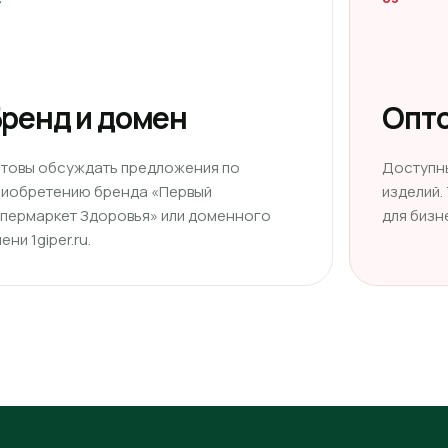
ренд и домен
Опто
отовы обсуждать предложения по
Доступн
риобретению бренда «Первый
изделий.
ипермаркет Здоровья» или доменного
для бизн
ени 1giper.ru.