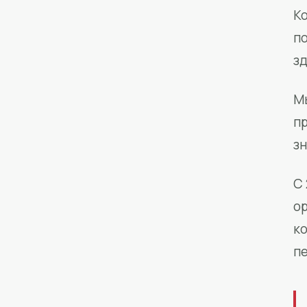
Ко
п
з
М
п
зн
С 
о
к
п