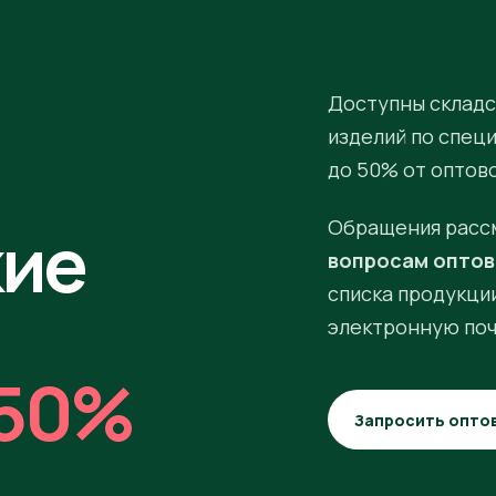
Доступны складс
изделий по спец
до 50% от оптов
кие
Обращения расс
вопросам оптов
списка продукции
электронную поч
50%
Запросить опто