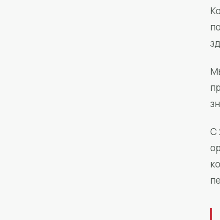
Ко
п
з
М
п
зн
С 
о
к
п