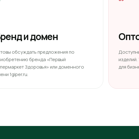
ренд и домен
Опто
отовы обсуждать предложения по
Доступн
риобретению бренда «Первый
изделий.
ипермаркет Здоровья» или доменного
для бизн
ени 1giper.ru.