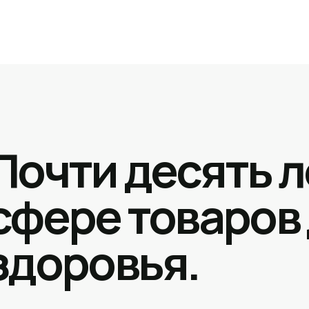
Почти десять л
сфере товаров
здоровья.