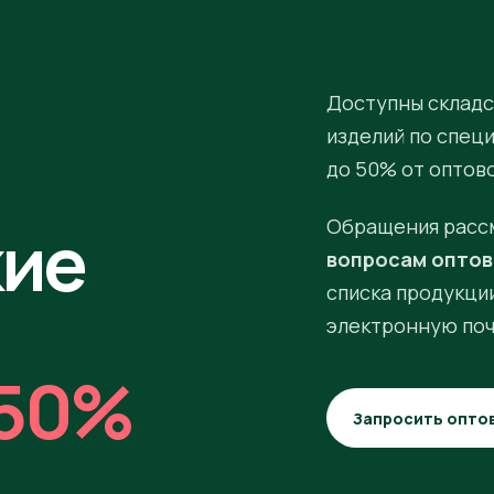
Доступны складс
изделий по спец
до 50% от оптов
кие
Обращения расс
вопросам оптов
списка продукции
электронную поч
50%
Запросить опто