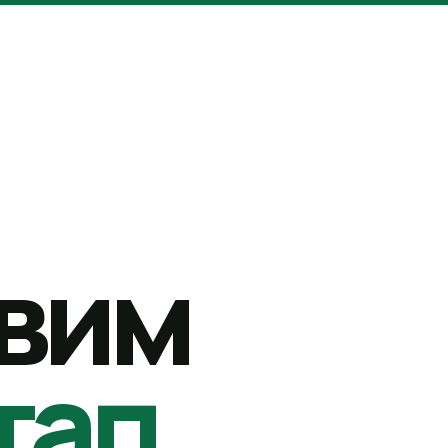
вим
тап.