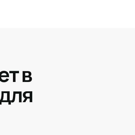
ет в
 для