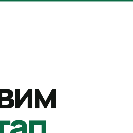
вим
тап.