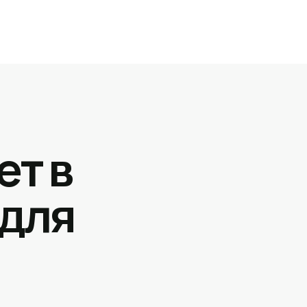
ет в
 для