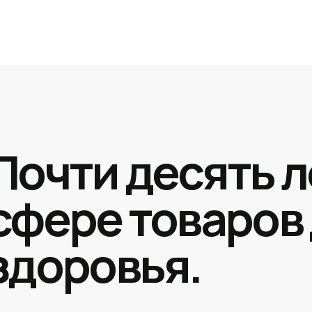
Почти десять л
сфере товаров
здоровья.