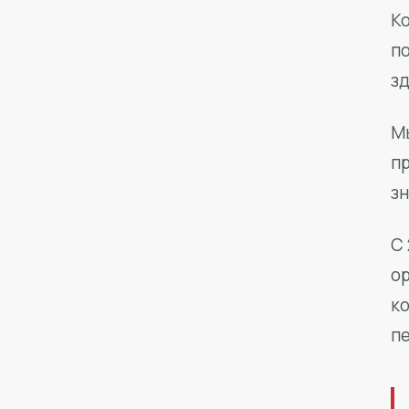
Ко
п
з
М
п
зн
С 
о
к
п