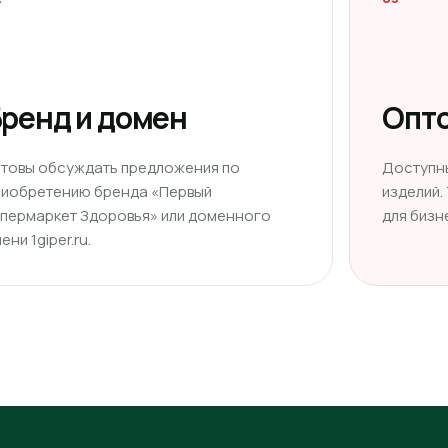
ренд и домен
Опто
отовы обсуждать предложения по
Доступн
риобретению бренда «Первый
изделий.
ипермаркет Здоровья» или доменного
для бизн
ени 1giper.ru.