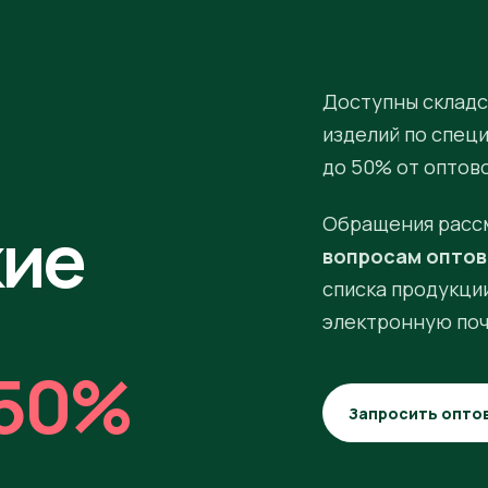
Доступны складс
изделий по спец
до 50% от оптов
кие
Обращения расс
вопросам оптов
списка продукции
электронную поч
50%
Запросить опто