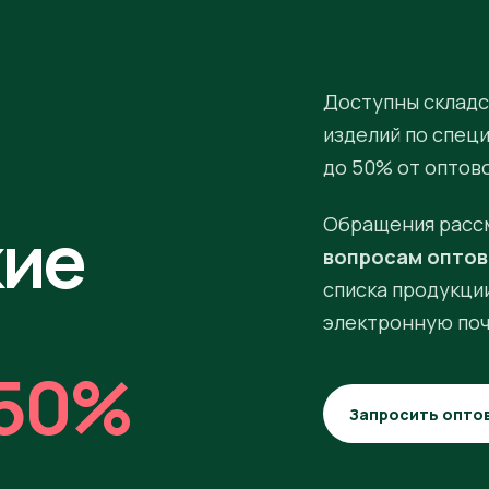
Доступны складс
изделий по спец
до 50% от оптов
кие
Обращения расс
вопросам оптов
списка продукции
электронную поч
50%
Запросить опто