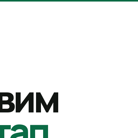
вим
тап.