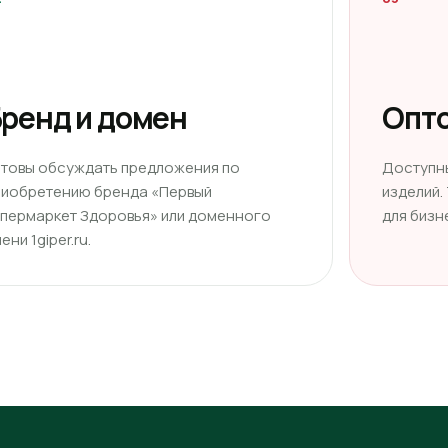
ренд и домен
Опто
отовы обсуждать предложения по
Доступн
риобретению бренда «Первый
изделий.
ипермаркет Здоровья» или доменного
для бизн
ени 1giper.ru.