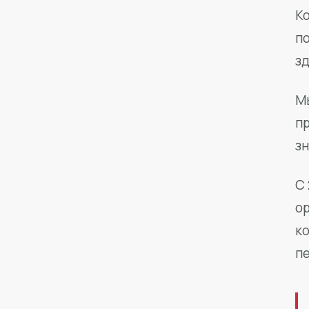
Ко
п
з
М
п
зн
С 
о
к
п