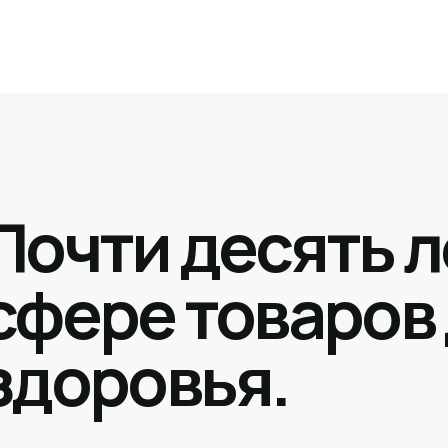
Почти десять л
сфере товаров
здоровья.