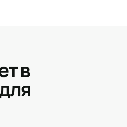
ет в
 для