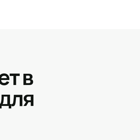
ет в
 для