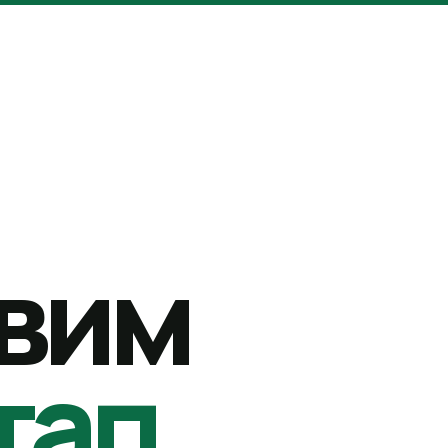
вим
тап.