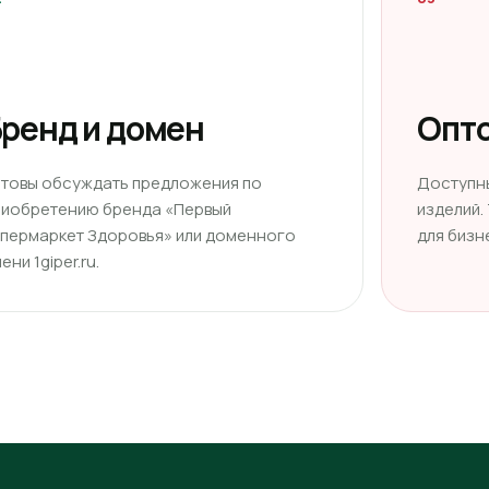
ренд и домен
Опто
отовы обсуждать предложения по
Доступн
риобретению бренда «Первый
изделий.
ипермаркет Здоровья» или доменного
для бизн
ени 1giper.ru.