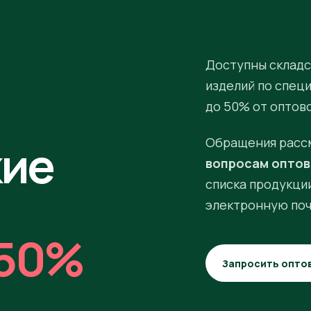
Доступны складс
изделий по спец
до 50% от оптов
кие
Обращения расс
вопросам оптов
списка продукции
электронную поч
50%
Запросить опто