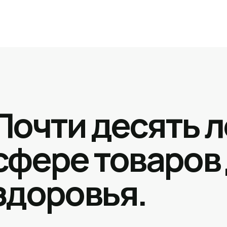
Почти десять л
сфере товаров
здоровья.