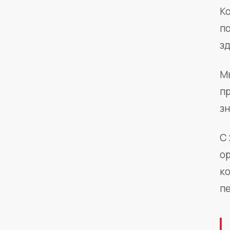
Ко
п
з
М
п
зн
С 
о
к
п