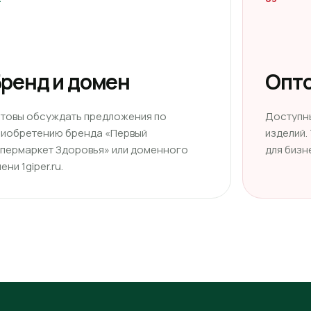
ренд и домен
Опто
отовы обсуждать предложения по
Доступн
риобретению бренда «Первый
изделий.
ипермаркет Здоровья» или доменного
для бизн
ени 1giper.ru.