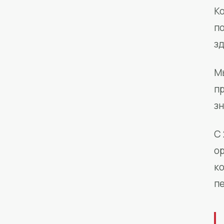
Ко
п
з
М
п
зн
С 
о
к
п