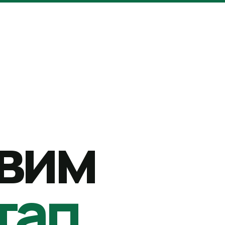
вим
тап.