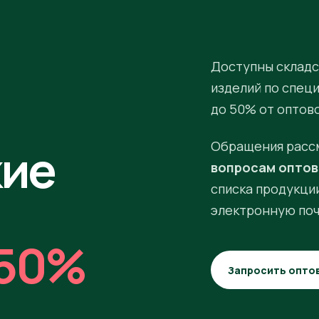
Доступны складс
изделий по спец
до 50% от оптов
кие
Обращения расс
вопросам оптов
списка продукции
электронную поч
50%
Запросить опто