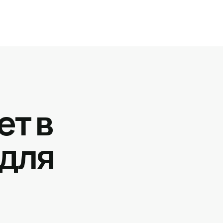
ет в
 для