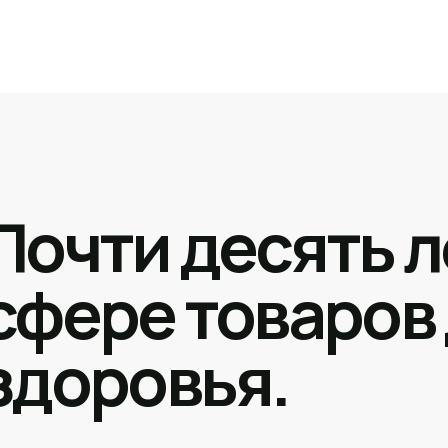
Почти десять л
сфере товаров
здоровья.