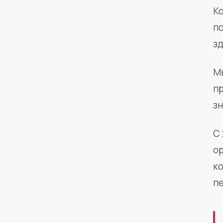
Ко
п
з
М
п
зн
С 
о
к
п