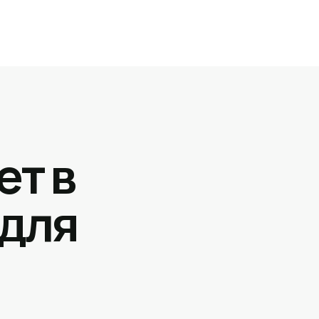
ет в
 для