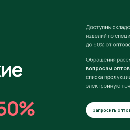
Доступны складс
изделий по спец
до 50% от оптов
кие
Обращения расс
вопросам оптов
списка продукции
электронную поч
50%
Запросить опто