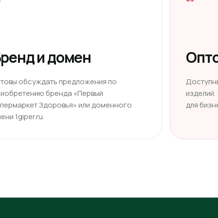
ренд и домен
Опто
отовы обсуждать предложения по
Доступн
риобретению бренда «Первый
изделий.
ипермаркет Здоровья» или доменного
для бизн
ени 1giper.ru.