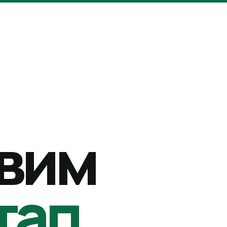
вим
тап.