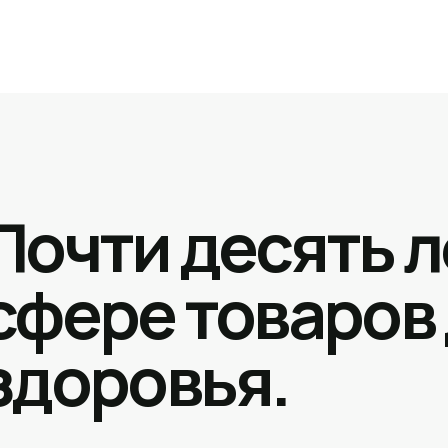
Почти десять л
сфере товаров
здоровья.