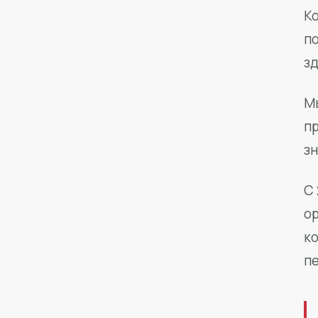
Ко
п
з
М
п
зн
С 
о
к
п