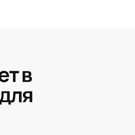
ет в
 для