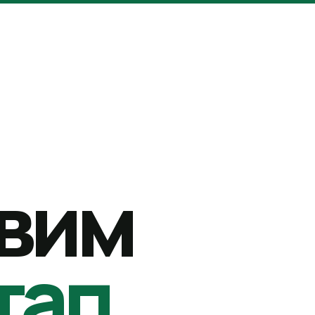
вим
тап.