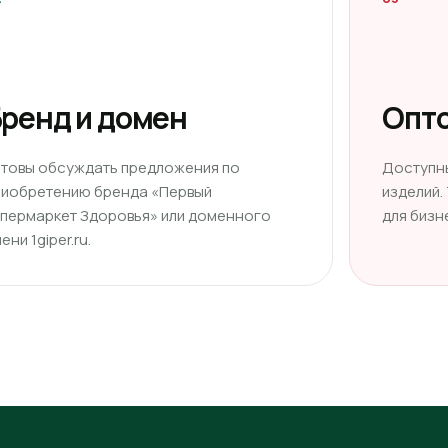
ренд и домен
Опто
отовы обсуждать предложения по
Доступн
риобретению бренда «Первый
изделий.
ипермаркет Здоровья» или доменного
для бизн
ени 1giper.ru.