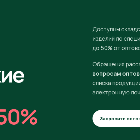
Доступны складс
изделий по спец
до 50% от оптов
кие
Обращения расс
вопросам оптов
списка продукции
электронную поч
50%
Запросить опто