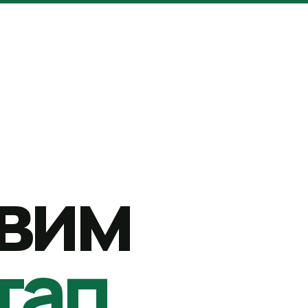
вим
тап.