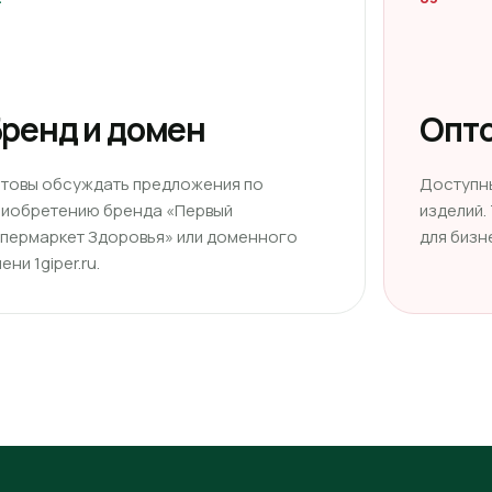
ренд и домен
Опто
отовы обсуждать предложения по
Доступн
риобретению бренда «Первый
изделий.
ипермаркет Здоровья» или доменного
для бизн
ени 1giper.ru.