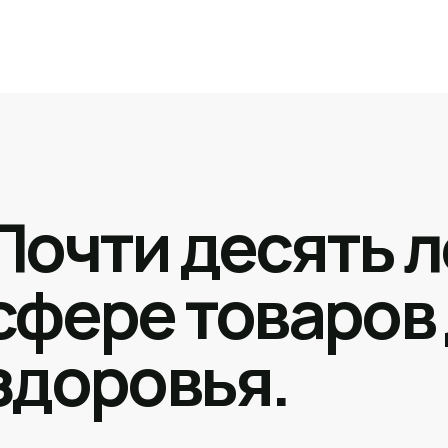
Почти десять л
сфере товаров
здоровья.