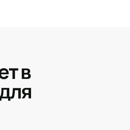
ет в
 для