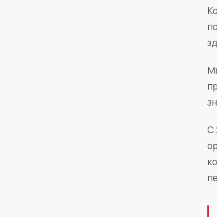
Ко
п
з
М
п
зн
С 
о
к
п