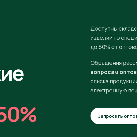
Доступны складс
изделий по спец
до 50% от оптов
кие
Обращения расс
вопросам оптов
списка продукции
электронную поч
50%
Запросить опто