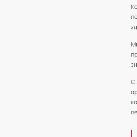
Ко
п
з
М
п
зн
С 
о
к
п