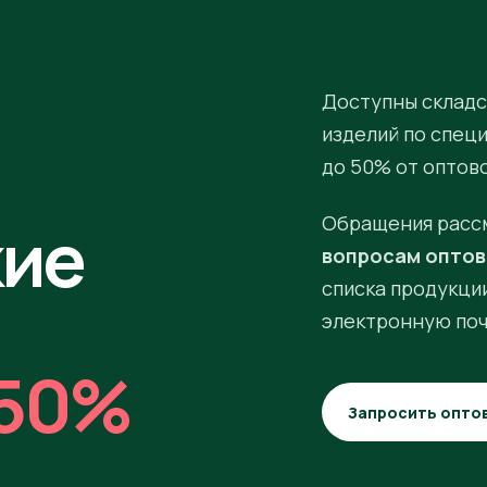
Доступны складс
изделий по спец
до 50% от оптов
кие
Обращения расс
вопросам оптов
списка продукции
электронную поч
50%
Запросить опто