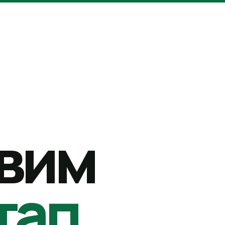
вим
тап.