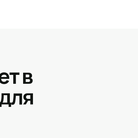
ет в
 для