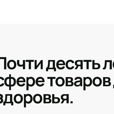
Почти десять л
сфере товаров
здоровья.