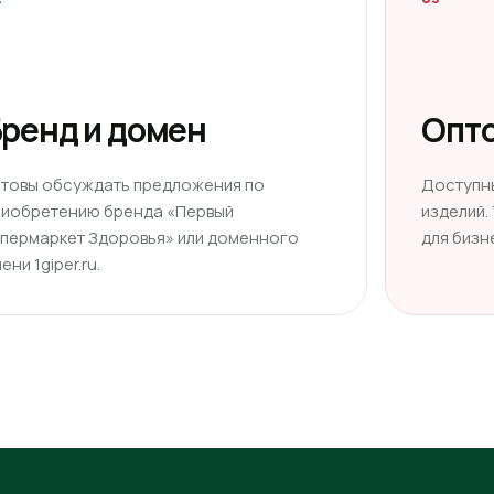
ренд и домен
Опто
отовы обсуждать предложения по
Доступн
риобретению бренда «Первый
изделий.
ипермаркет Здоровья» или доменного
для бизн
ени 1giper.ru.