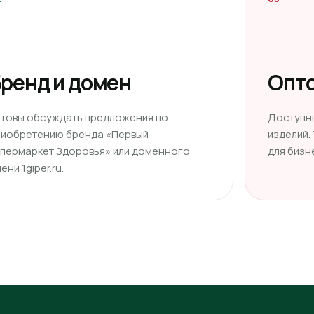
ренд и домен
Опто
отовы обсуждать предложения по
Доступн
риобретению бренда «Первый
изделий.
ипермаркет Здоровья» или доменного
для бизн
ени 1giper.ru.