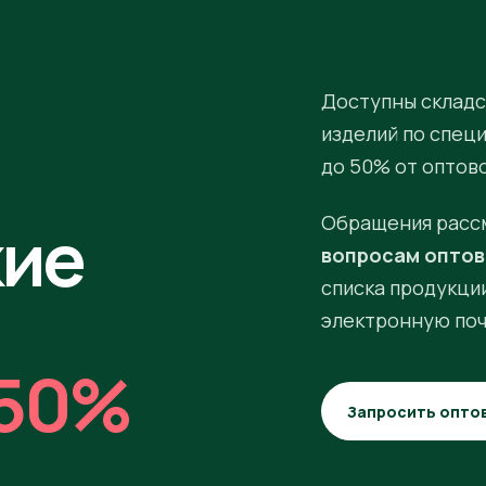
Доступны складс
изделий по спец
до 50% от оптов
кие
Обращения расс
вопросам оптов
списка продукции
электронную поч
50%
Запросить опто