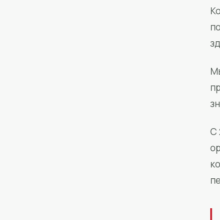
Ко
п
з
М
п
зн
С 
о
к
п