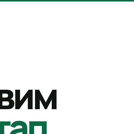
вим
тап.