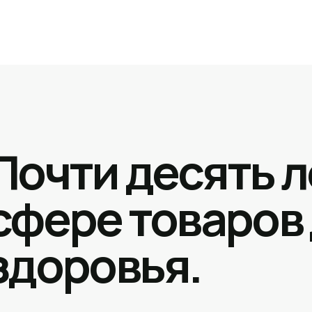
Почти десять л
сфере товаров
здоровья.