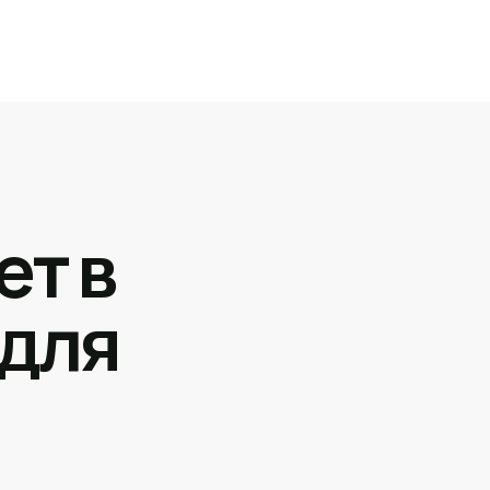
ет в
 для