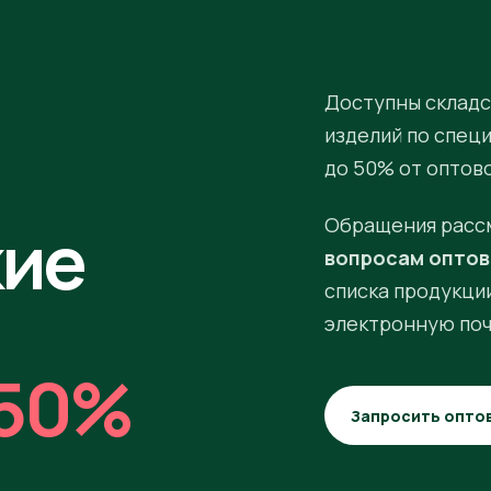
Доступны складс
изделий по спец
до 50% от оптов
кие
Обращения расс
вопросам оптов
списка продукции
электронную поч
50%
Запросить опто