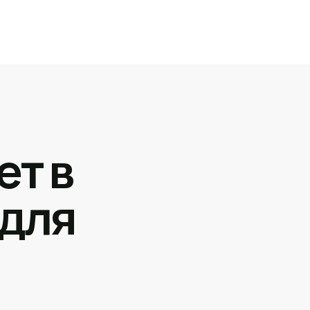
ет в
 для