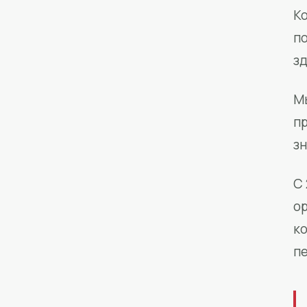
Ко
п
з
М
п
зн
С 
о
к
п