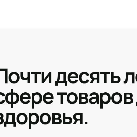
Почти десять л
сфере товаров
здоровья.