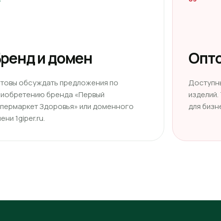
ренд и домен
Опто
отовы обсуждать предложения по
Доступн
риобретению бренда «Первый
изделий.
ипермаркет Здоровья» или доменного
для бизн
ени 1giper.ru.