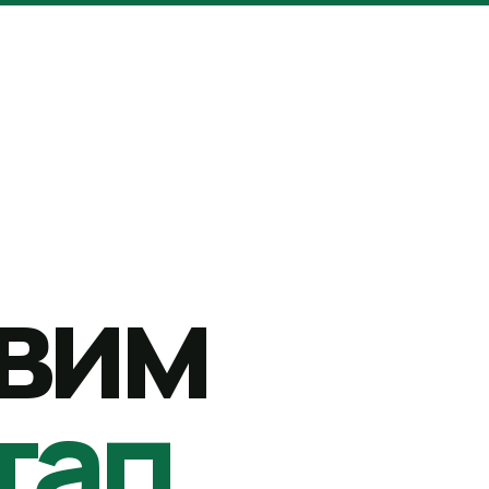
вим
тап.