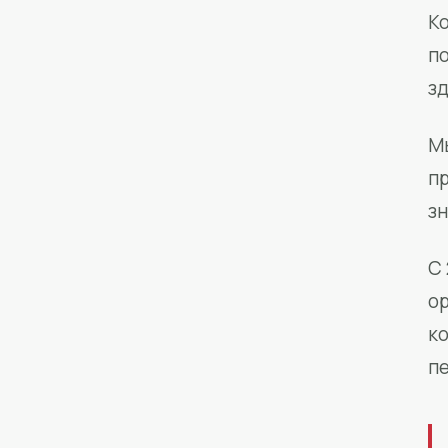
Ко
п
з
М
п
зн
С 
о
к
п