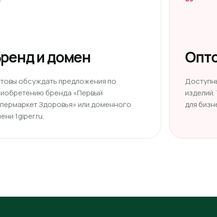
ренд и домен
Опто
отовы обсуждать предложения по
Доступн
риобретению бренда «Первый
изделий.
ипермаркет Здоровья» или доменного
для бизн
ени 1giper.ru.