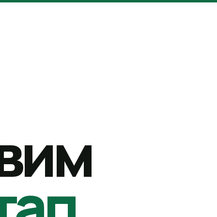
вим
тап.