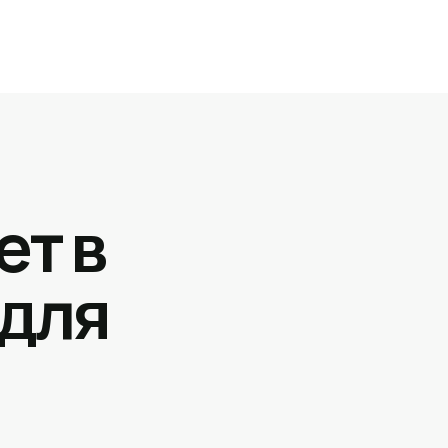
ет в
 для