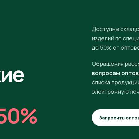
Доступны складс
изделий по спец
до 50% от оптов
кие
Обращения расс
вопросам оптов
списка продукции
электронную поч
50%
Запросить опто