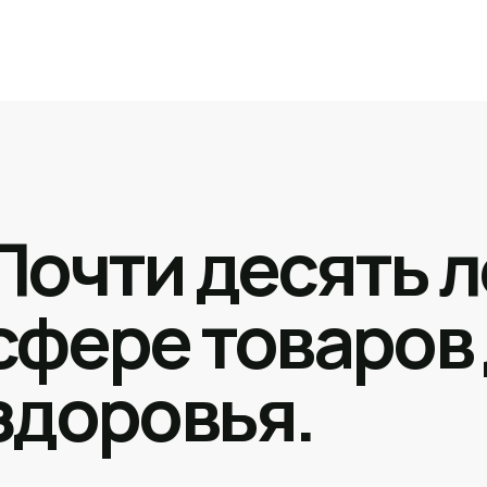
Почти десять л
сфере товаров
здоровья.