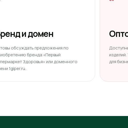
ренд и домен
Опто
отовы обсуждать предложения по
Доступн
риобретению бренда «Первый
изделий.
ипермаркет Здоровья» или доменного
для бизн
ени 1giper.ru.