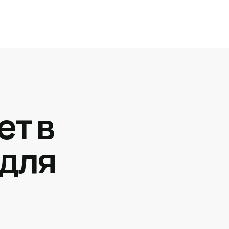
ет в
 для