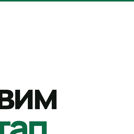
вим
тап.