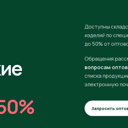
Доступны складс
изделий по спец
до 50% от оптов
кие
Обращения расс
вопросам оптов
списка продукции
электронную поч
50%
Запросить опто