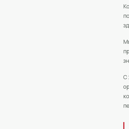
Ко
п
з
М
п
зн
С 
о
к
п