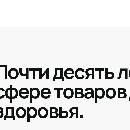
Почти десять л
сфере товаров
здоровья.