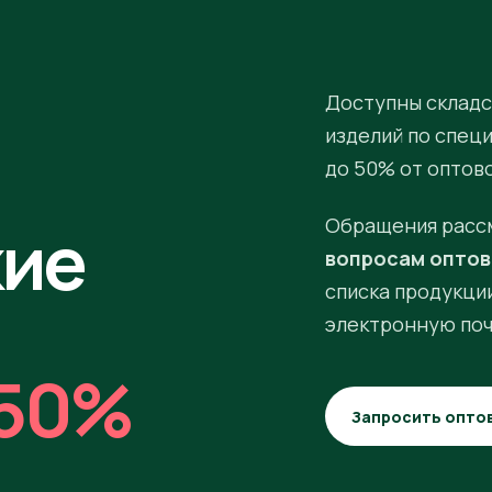
Доступны складс
изделий по спец
до 50% от оптов
кие
Обращения расс
вопросам оптов
списка продукции
электронную поч
50%
Запросить опто