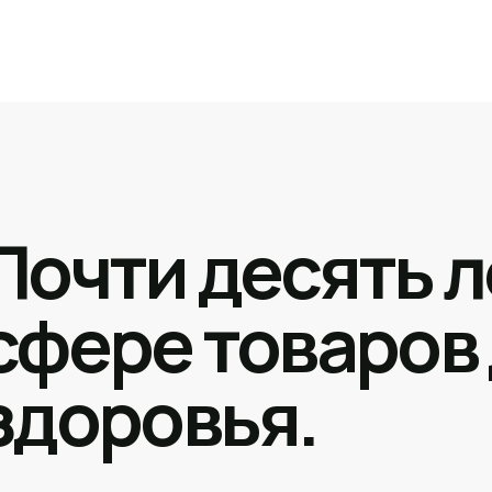
Почти десять л
сфере товаров
здоровья.