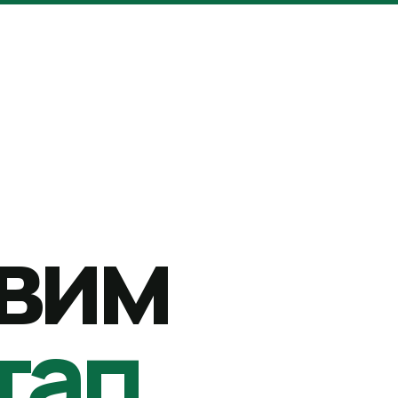
вим
тап.