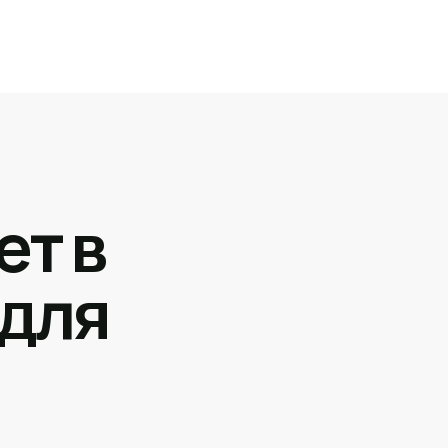
ет в
 для