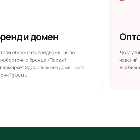
ренд и домен
Опто
отовы обсуждать предложения по
Доступн
риобретению бренда «Первый
изделий.
ипермаркет Здоровья» или доменного
для бизн
ени 1giper.ru.