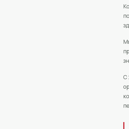
Ко
п
з
М
п
зн
С 
о
к
п