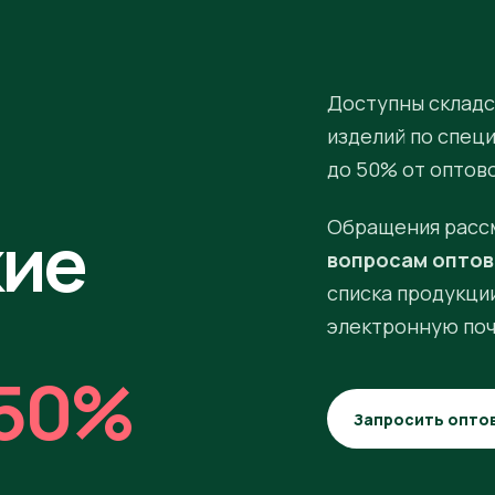
Доступны складс
изделий по спец
до 50% от оптов
кие
Обращения расс
вопросам оптов
списка продукции
электронную поч
50%
Запросить опто