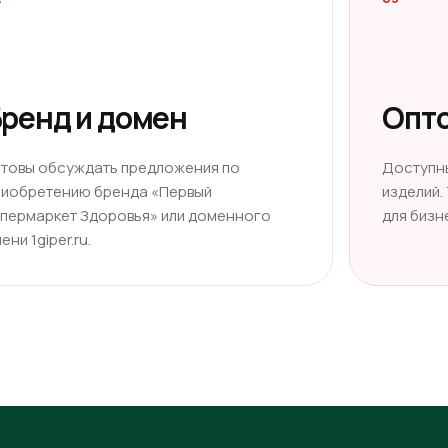
ренд и домен
Опто
отовы обсуждать предложения по
Доступн
риобретению бренда «Первый
изделий.
ипермаркет Здоровья» или доменного
для бизн
ени 1giper.ru.