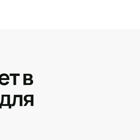
ет в
 для