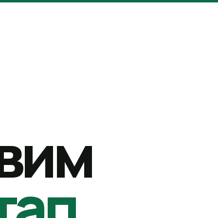
вим
тап.