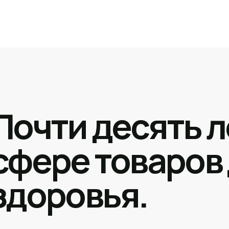
Почти десять л
сфере товаров
здоровья.