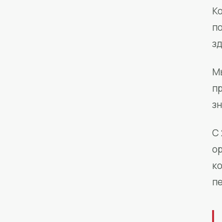
Ко
п
з
М
п
зн
С 
о
к
п